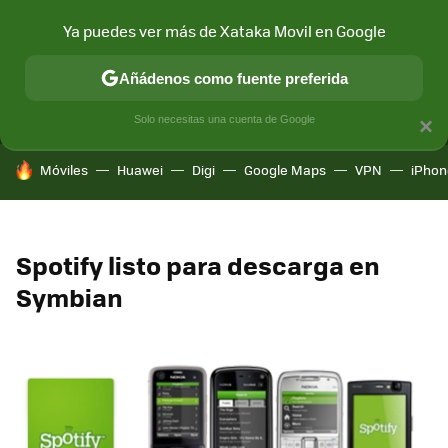
Ya puedes ver más de Xataka Movil en Google
MENÚ
NUEVO
Añádenos como fuente preferida
CONECTIVIDAD
MÓVIL Y SOCIEDAD
APLICACIONES
COM
Solo necesitas una cuenta de Google
×
HOY SE HABLA DE
Móviles
Huawei
Digi
Google Maps
VPN
iPhon
Spotify listo para descarga en
Symbian