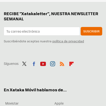
RECIBE "Xatakaletter", NUESTRA NEWSLETTER
SEMANAL
SUSCRIBIR
Suscribiéndote aceptas nuestra
política de privacidad
Síguenos
Twit
Fac
You
Inst
RSS
Flip
ter
ebo
tub
agr
boa
ok
e
am
rd
En Xataka Móvil hablamos de...
Movistar
Apple