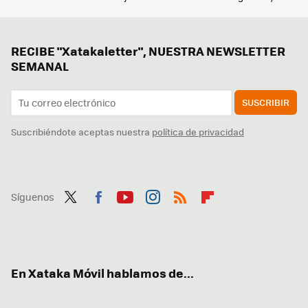
RECIBE "Xatakaletter", NUESTRA NEWSLETTER
SEMANAL
SUSCRIBIR
Suscribiéndote aceptas nuestra
política de privacidad
Síguenos
Twit
Fac
You
Inst
RSS
Flip
ter
ebo
tub
agr
boa
ok
e
am
rd
En Xataka Móvil hablamos de...