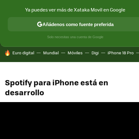
Ya puedes ver más de Xataka Movil en Google
MENÚ
NUEVO
Añádenos como fuente preferida
CONECTIVIDAD
MÓVIL Y SOCIEDAD
APLICACIONES
COM
Solo necesitas una cuenta de Google
HOY SE HABLA DE
Euro digital
Mundial
Móviles
Digi
iPhone 18 Pro
Spotify para iPhone está en
desarrollo