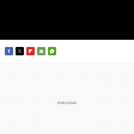
FACEBOOK
TWITTER
FLIPBOARD
E-
WHATSAPP
MAIL