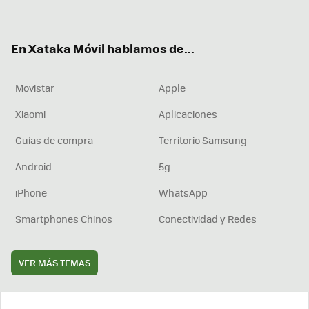
ter
ebo
tub
agr
boa
ok
e
am
rd
En Xataka Móvil hablamos de...
Movistar
Apple
Xiaomi
Aplicaciones
Guías de compra
Territorio Samsung
Android
5g
iPhone
WhatsApp
Smartphones Chinos
Conectividad y Redes
VER MÁS TEMAS