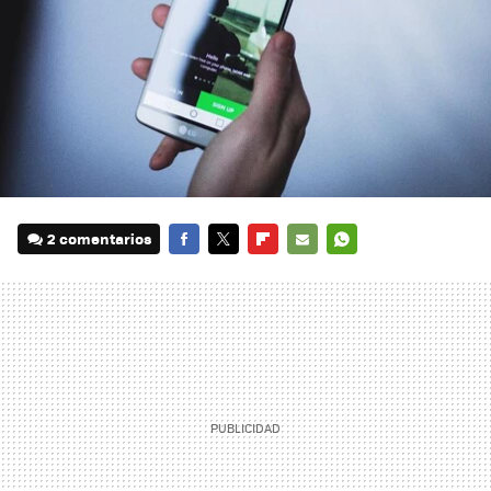
2 comentarios
FACEBOOK
TWITTER
FLIPBOARD
E-
WHATSAPP
MAIL