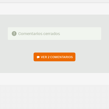
FACEBOOK
TWITTER
FLIPBOARD
E-
WHATSAPP
MAIL
Comentarios cerrados
VER
2 COMENTARIOS