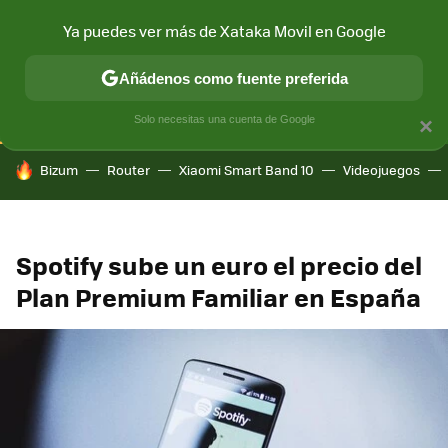
Ya puedes ver más de Xataka Movil en Google
CONECTIVIDAD
MÓVIL Y SOCIEDAD
APLICACIONES
COM
Añádenos como fuente preferida
Solo necesitas una cuenta de Google
×
HOY SE HABLA DE
Bizum
Router
Xiaomi Smart Band 10
Videojuegos
Spotify sube un euro el precio del
Plan Premium Familiar en España