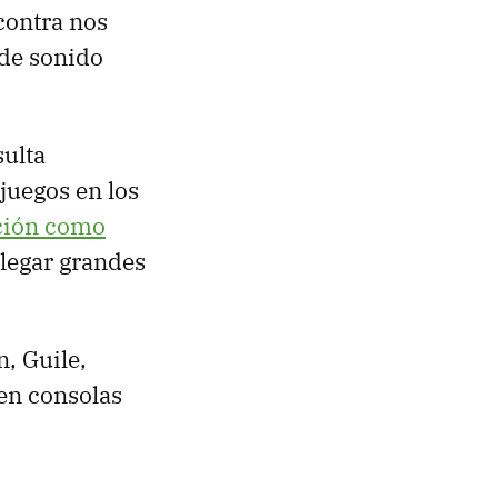
 contra nos
 de sonido
sulta
 juegos en los
ción como
legar grandes
n, Guile,
en consolas