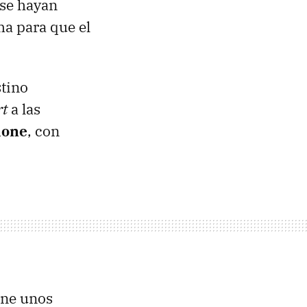
 se hayan
a para que el
stino
rt
a las
hone
, con
ene unos