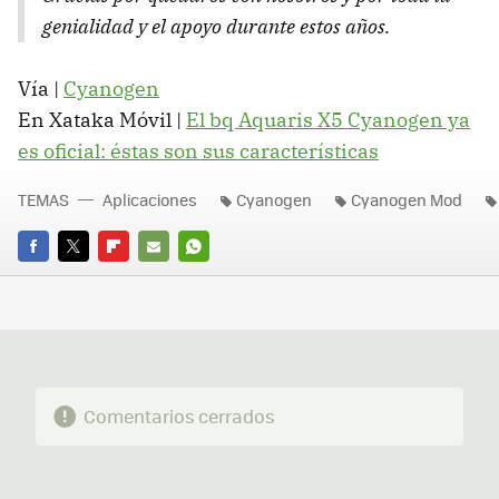
genialidad y el apoyo durante estos años.
Vía |
Cyanogen
En Xataka Móvil |
El bq Aquaris X5 Cyanogen ya
es oficial: éstas son sus características
TEMAS
Aplicaciones
Cyanogen
Cyanogen Mod
FACEBOOK
TWITTER
FLIPBOARD
E-
WHATSAPP
MAIL
Comentarios cerrados