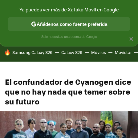
Ya puedes ver más de Xataka Movil en Google
CONECTIVIDAD
MÓVIL Y SOCIEDAD
APLICACIONES
COM
Añádenos como fuente preferida
Solo necesitas una cuenta de Google
×
HOY SE HABLA DE
Samsung Galaxy S26
Galaxy S26
Móviles
Movistar
El confundador de Cyanogen dice
que no hay nada que temer sobre
su futuro