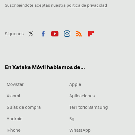
Suscribiéndote aceptas nuestra
política de privacidad
Síguenos
Twit
Fac
You
Inst
RSS
Flip
ter
ebo
tub
agr
boa
ok
e
am
rd
En Xataka Móvil hablamos de...
Movistar
Apple
Xiaomi
Aplicaciones
Guías de compra
Territorio Samsung
Android
5g
iPhone
WhatsApp