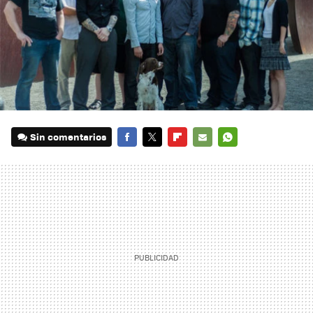
Sin comentarios
FACEBOOK
TWITTER
FLIPBOARD
E-
WHATSAPP
MAIL