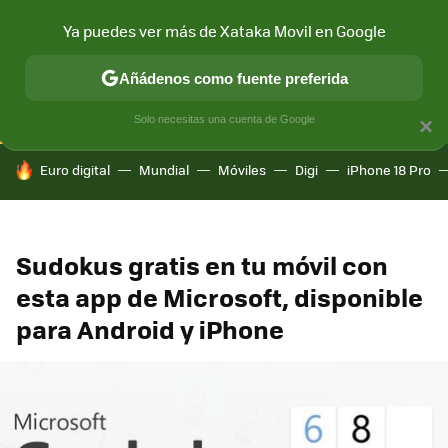
Ya puedes ver más de Xataka Movil en Google
CONECTIVIDAD
MÓVIL Y SOCIEDAD
APLICACIONES
COM
Añádenos como fuente preferida
Solo necesitas una cuenta de Google
×
HOY SE HABLA DE
Euro digital
Mundial
Móviles
Digi
iPhone 18 Pro
Sudokus gratis en tu móvil con
esta app de Microsoft, disponible
para Android y iPhone