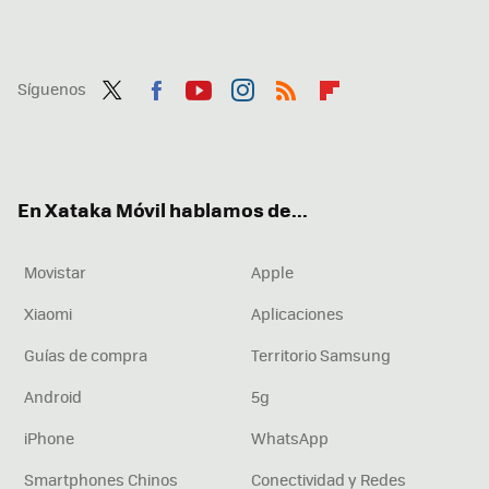
Síguenos
Twit
Fac
You
Inst
RSS
Flip
ter
ebo
tub
agr
boa
ok
e
am
rd
En Xataka Móvil hablamos de...
Movistar
Apple
Xiaomi
Aplicaciones
Guías de compra
Territorio Samsung
Android
5g
iPhone
WhatsApp
Smartphones Chinos
Conectividad y Redes