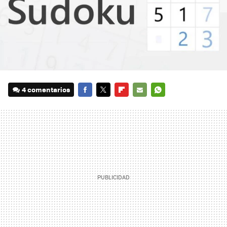
4 comentarios
FACEBOOK
TWITTER
FLIPBOARD
E-
WHATSAPP
MAIL