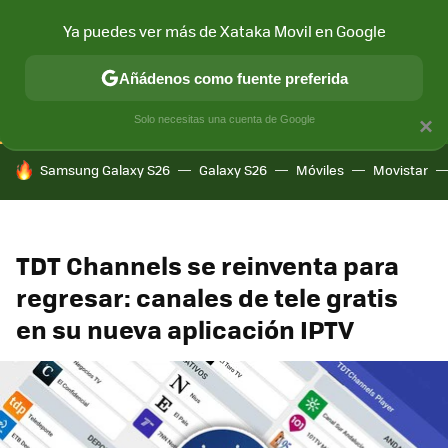
Ya puedes ver más de Xataka Movil en Google
CONECTIVIDAD
MÓVIL Y SOCIEDAD
APLICACIONES
COM
Añádenos como fuente preferida
Solo necesitas una cuenta de Google
×
HOY SE HABLA DE
Samsung Galaxy S26
Galaxy S26
Móviles
Movistar
TDT Channels se reinventa para
regresar: canales de tele gratis
en su nueva aplicación IPTV