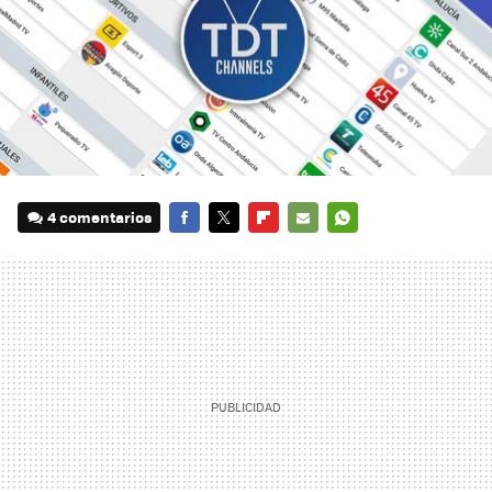
4 comentarios
FACEBOOK
TWITTER
FLIPBOARD
E-
WHATSAPP
MAIL