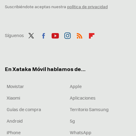
Suscribiéndote aceptas nuestra
política de privacidad
Síguenos
Twit
Fac
You
Inst
RSS
Flip
ter
ebo
tub
agr
boa
ok
e
am
rd
En Xataka Móvil hablamos de...
Movistar
Apple
Xiaomi
Aplicaciones
Guías de compra
Territorio Samsung
Android
5g
iPhone
WhatsApp