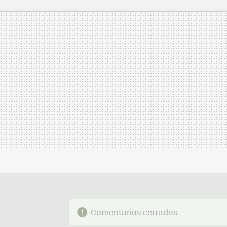
FACEBOOK
TWITTER
FLIPBOARD
E-
MAIL
Comentarios cerrados