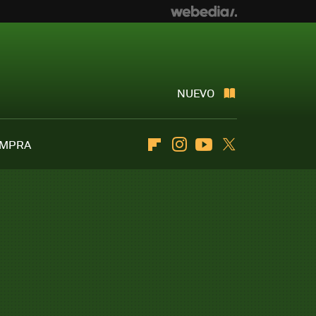
NUEVO
OMPRA
Flipboard
Instagram
Youtube
Twitter