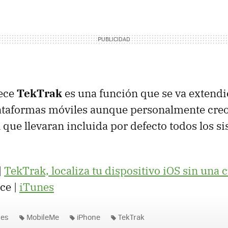
rece
TekTrak
es una función que se va extend
lataformas móviles aunque personalmente cre
 que llevaran incluida por defecto todos los s
|
TekTrak, localiza tu dispositivo iOS sin una 
ce |
iTunes
nes
MobileMe
iPhone
TekTrak