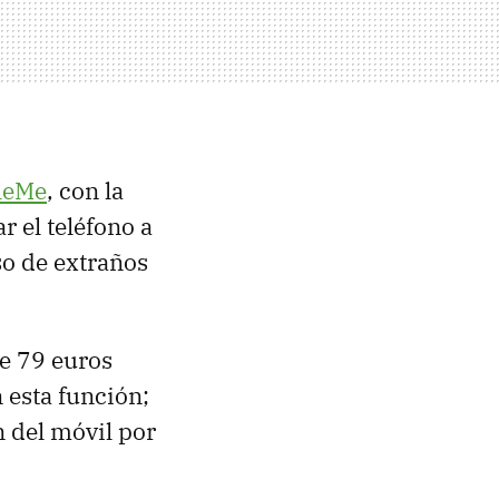
leMe
, con la
 el teléfono a
so de extraños
de 79 euros
 esta función;
n del móvil por