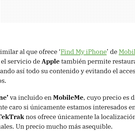
similar al que ofrece ‘
Find My iPhone
’ de
Mobi
 el servicio de
Apple
también permite restaurar
rando así todo su contenido y evitando el acce
os.
ne’
va incluido en
MobileMe
, cuyo precio es 
nte caro si únicamente estamos interesados en
TekTrak
nos ofrece únicamente la localizació
uales. Un precio mucho más asequible.