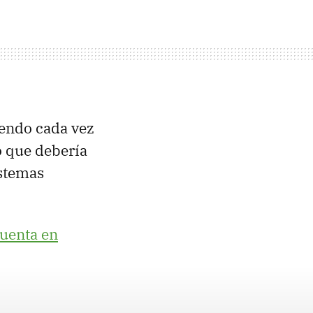
iendo cada vez
o que debería
istemas
cuenta en