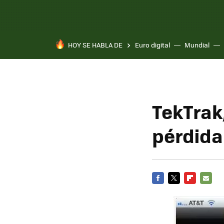
HOY SE HABLA DE
Euro digital
Mundial
TekTrak,
pérdida
FACEBOOK
TWITTER
FLIPBOARD
E-
MAIL