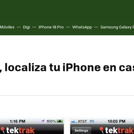
Móviles
Digi
iPhone 18 Pro
WhatsApp
Samsung Galaxy 
 localiza tu iPhone en c