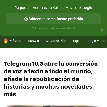
Ya puedes ver más de Xataka Movil en Google
CONECTIVIDAD
MÓVIL Y SOCIEDAD
APLICACIONES
COM
Añádenos como fuente preferida
Solo necesitas una cuenta de Google
×
HOY SE HABLA DE
Móviles
Huawei
Movistar Plus
Digi
Google Maps
Telegram 10.3 abre la conversión
de voz a texto a todo el mundo,
añade la republicación de
historias y muchas novedades
más