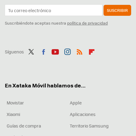
SUSCRIBIR
Suscribiéndote aceptas nuestra
política de privacidad
Síguenos
Twit
Fac
You
Inst
RSS
Flip
ter
ebo
tub
agr
boa
ok
e
am
rd
En Xataka Móvil hablamos de...
Movistar
Apple
Xiaomi
Aplicaciones
Guías de compra
Territorio Samsung