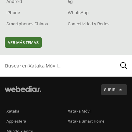
Android
5g
iPhone
WhatsApp
Smartphones Chinos
Conectividad y Redes
VER MÁS TEMAS
BUSCA
SUBIR
Xataka
Xataka Móvil
Applesfera
Xataka Smart Home
Mundo Xiaomi