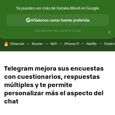
Ya puedes ver más de Xataka Movil en Google
CONECTIVIDAD
MÓVIL Y SOCIEDAD
APLICACIONES
COM
Añádenos como fuente preferida
Solo necesitas una cuenta de Google
×
HOY SE HABLA DE
Ethernet
Router
WiFi
iPhone 17
Netflix
Pokém
Telegram mejora sus encuestas
con cuestionarios, respuestas
múltiples y te permite
personalizar más el aspecto del
chat