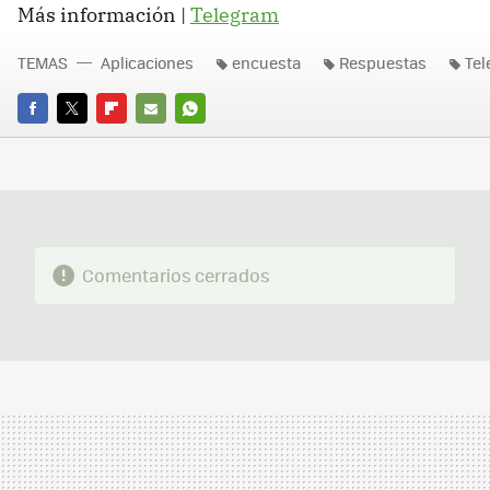
Más información |
Telegram
TEMAS
Aplicaciones
encuesta
Respuestas
Te
FACEBOOK
TWITTER
FLIPBOARD
E-
WHATSAPP
MAIL
Comentarios cerrados