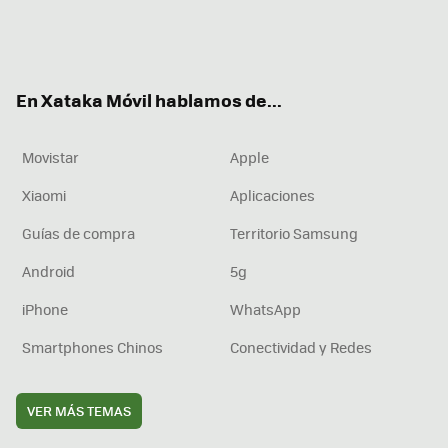
Twit
Fac
You
Inst
RSS
Flip
ter
ebo
tub
agr
boa
ok
e
am
rd
En Xataka Móvil hablamos de...
Movistar
Apple
Xiaomi
Aplicaciones
Guías de compra
Territorio Samsung
Android
5g
iPhone
WhatsApp
Smartphones Chinos
Conectividad y Redes
VER MÁS TEMAS