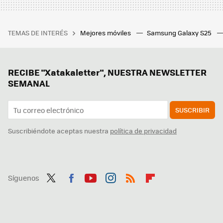
TEMAS DE INTERÉS
Mejores móviles
Samsung Galaxy S25
RECIBE "Xatakaletter", NUESTRA NEWSLETTER
SEMANAL
SUSCRIBIR
Suscribiéndote aceptas nuestra
política de privacidad
Síguenos
Twit
Fac
You
Inst
RSS
Flip
ter
ebo
tub
agr
boa