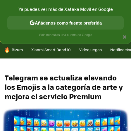
Ya puedes ver más de Xataka Movil en Google
CONECTIVIDAD
MÓVIL Y SOCIEDAD
APLICACIONES
COM
Añádenos como fuente preferida
Solo necesitas una cuenta de Google
×
HOY SE HABLA DE
Bizum
Xiaomi Smart Band 10
Videojuegos
Notificaci
Telegram se actualiza elevando
los Emojis a la categoría de arte y
mejora el servicio Premium