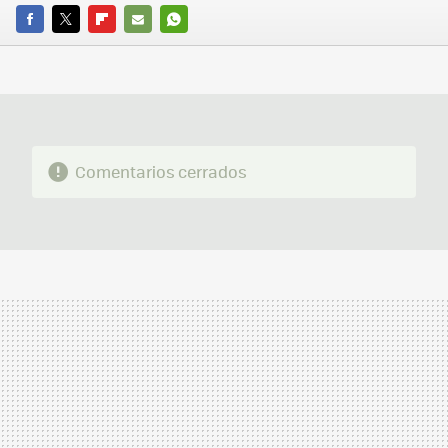
FACEBOOK
TWITTER
FLIPBOARD
E-
WHATSAPP
MAIL
Comentarios cerrados