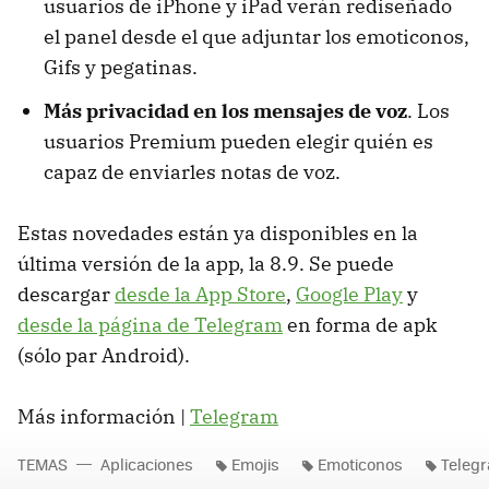
usuarios de iPhone y iPad verán rediseñado
el panel desde el que adjuntar los emoticonos,
Gifs y pegatinas.
Más privacidad en los mensajes de voz
. Los
usuarios Premium pueden elegir quién es
capaz de enviarles notas de voz.
Estas novedades están ya disponibles en la
última versión de la app, la 8.9. Se puede
descargar
desde la App Store
,
Google Play
y
desde la página de Telegram
en forma de apk
(sólo par Android).
Más información |
Telegram
TEMAS
Aplicaciones
Emojis
Emoticonos
Teleg