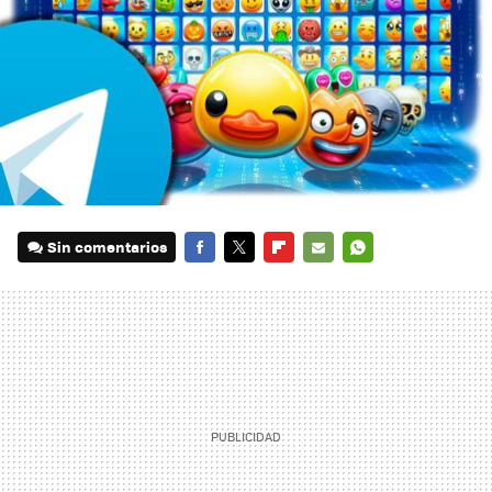
Sin comentarios
FACEBOOK
TWITTER
FLIPBOARD
E-
WHATSAPP
MAIL