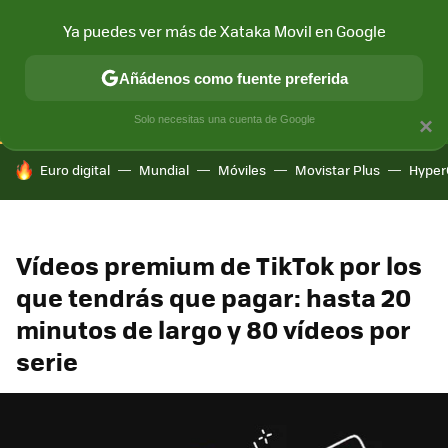
Ya puedes ver más de Xataka Movil en Google
CONECTIVIDAD
MÓVIL Y SOCIEDAD
APLICACIONES
COM
Añádenos como fuente preferida
Solo necesitas una cuenta de Google
×
HOY SE HABLA DE
Euro digital
Mundial
Móviles
Movistar Plus
Hyper
Vídeos premium de TikTok por los
que tendrás que pagar: hasta 20
minutos de largo y 80 vídeos por
serie