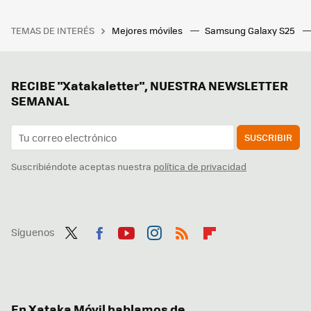
TEMAS DE INTERÉS
Mejores móviles
Samsung Galaxy S25
RECIBE "Xatakaletter", NUESTRA NEWSLETTER
SEMANAL
SUSCRIBIR
Suscribiéndote aceptas nuestra
política de privacidad
Síguenos
Twit
Fac
You
Inst
RSS
Flip
ter
ebo
tub
agr
boa
ok
e
am
rd
En Xataka Móvil hablamos de...