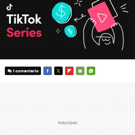
1 comentario
FACEBOOK
TWITTER
FLIPBOARD
E-
WHATSAPP
MAIL