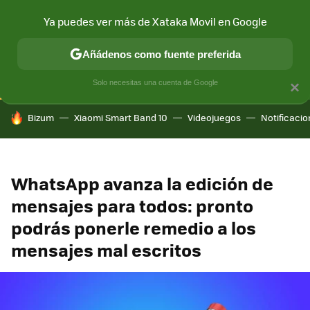
Ya puedes ver más de Xataka Movil en Google
CONECTIVIDAD
MÓVIL Y SOCIEDAD
APLICACIONES
COM
Añádenos como fuente preferida
Solo necesitas una cuenta de Google
×
HOY SE HABLA DE
Bizum
Xiaomi Smart Band 10
Videojuegos
Notificaci
WhatsApp avanza la edición de
mensajes para todos: pronto
podrás ponerle remedio a los
mensajes mal escritos