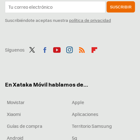
SUSCRIBIR
Suscribiéndote aceptas nuestra
política de privacidad
Síguenos
Twit
Fac
You
Inst
RSS
Flip
ter
ebo
tub
agr
boa
ok
e
am
rd
En Xataka Móvil hablamos de...
Movistar
Apple
Xiaomi
Aplicaciones
Guías de compra
Territorio Samsung
Android
5g