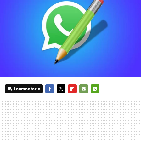
1 comentario
FACEBOOK
TWITTER
FLIPBOARD
E-
WHATSAPP
MAIL