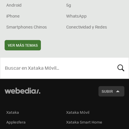
Android
5g
iPhone
WhatsApp
Smartphones Chinos
Conectividad y Redes
VER MÁS TEMAS
BUSCA
SUBIR
Xataka
Xataka Móvil
Applesfera
Xataka Smart Home