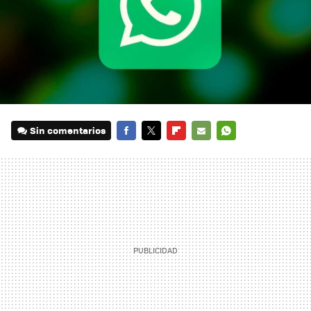
Sin comentarios
FACEBOOK
TWITTER
FLIPBOARD
E-
WHATSAPP
MAIL