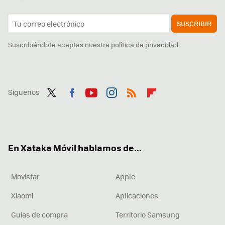
SUSCRIBIR
Suscribiéndote aceptas nuestra
política de privacidad
Síguenos
Twit
Fac
You
Inst
RSS
Flip
ter
ebo
tub
agr
boa
ok
e
am
rd
En Xataka Móvil hablamos de...
Movistar
Apple
Xiaomi
Aplicaciones
Guías de compra
Territorio Samsung