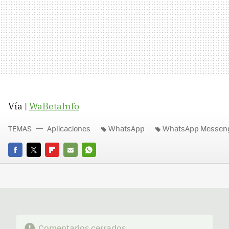
Vía |
WaBetaInfo
TEMAS
Aplicaciones
WhatsApp
WhatsApp Messen
FACEBOOK
TWITTER
FLIPBOARD
E-
WHATSAPP
MAIL
Comentarios cerrados