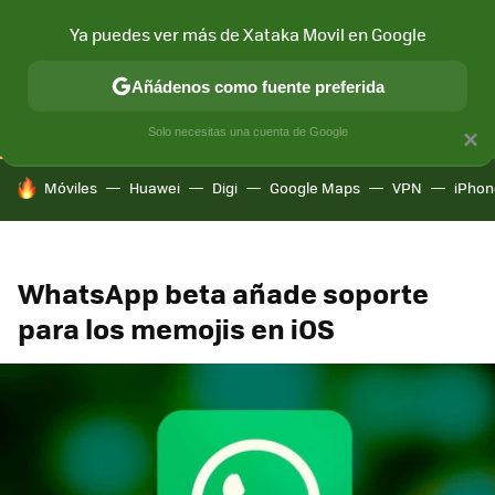
Ya puedes ver más de Xataka Movil en Google
CONECTIVIDAD
MÓVIL Y SOCIEDAD
APLICACIONES
COM
Añádenos como fuente preferida
Solo necesitas una cuenta de Google
×
HOY SE HABLA DE
Móviles
Huawei
Digi
Google Maps
VPN
iPhon
WhatsApp beta añade soporte
para los memojis en iOS