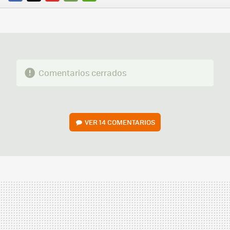
FACEBOOK
TWITTER
FLIPBOARD
E-
WHATSAPP
MAIL
Comentarios cerrados
VER
14 COMENTARIOS