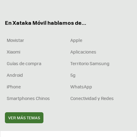
ter
ebo
tub
agr
boa
ok
e
am
rd
En Xataka Móvil hablamos de...
Movistar
Apple
Xiaomi
Aplicaciones
Guías de compra
Territorio Samsung
Android
5g
iPhone
WhatsApp
Smartphones Chinos
Conectividad y Redes
VER MÁS TEMAS