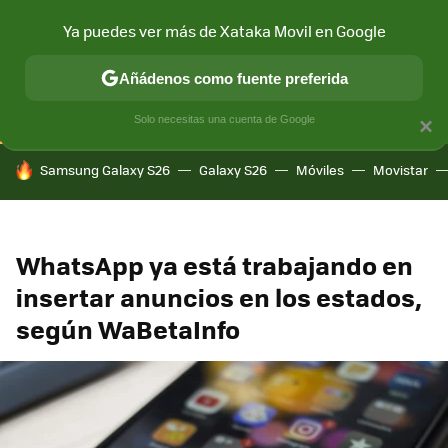
Ya puedes ver más de Xataka Movil en Google
CONECTIVIDAD
MÓVIL Y SOCIEDAD
APLICACIONES
COM
Añádenos como fuente preferida
Solo necesitas una cuenta de Google
×
HOY SE HABLA DE
Samsung Galaxy S26
Galaxy S26
Móviles
Movistar
WhatsApp ya está trabajando en
insertar anuncios en los estados,
según WaBetaInfo