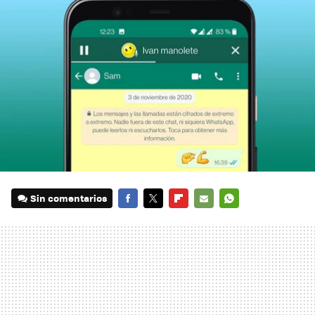
Sin comentarios
FACEBOOK
TWITTER
FLIPBOARD
E-
WHATSAPP
MAIL