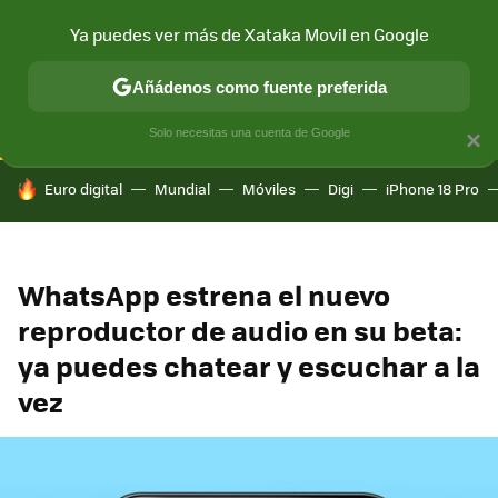
Ya puedes ver más de Xataka Movil en Google
CONECTIVIDAD
MÓVIL Y SOCIEDAD
APLICACIONES
COM
Añádenos como fuente preferida
Solo necesitas una cuenta de Google
×
HOY SE HABLA DE
Euro digital
Mundial
Móviles
Digi
iPhone 18 Pro
WhatsApp estrena el nuevo
reproductor de audio en su beta:
ya puedes chatear y escuchar a la
vez