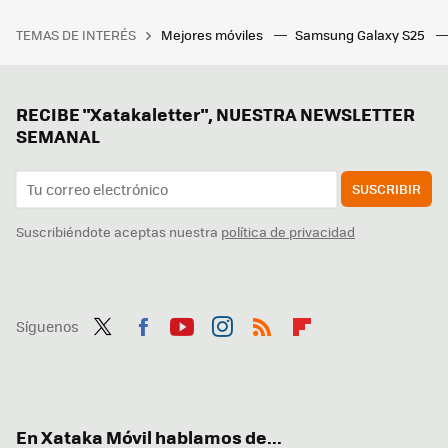
TEMAS DE INTERÉS
Mejores móviles
Samsung Galaxy S25
RECIBE "Xatakaletter", NUESTRA NEWSLETTER
SEMANAL
SUSCRIBIR
Suscribiéndote aceptas nuestra
política de privacidad
Síguenos
Twit
Fac
You
Inst
RSS
Flip
ter
ebo
tub
agr
boa
ok
e
am
rd
En Xataka Móvil hablamos de...