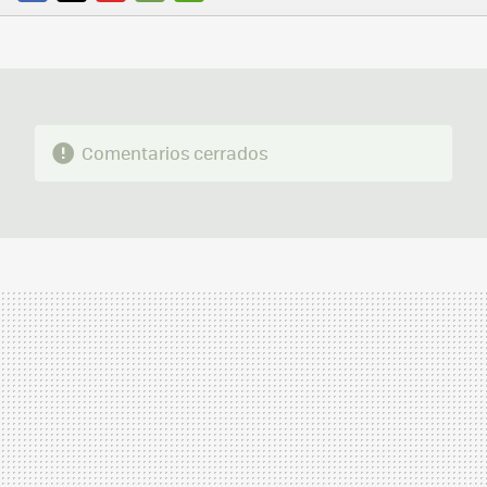
FACEBOOK
TWITTER
FLIPBOARD
E-
WHATSAPP
MAIL
Comentarios cerrados