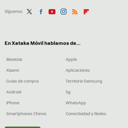
Síguenos
Twit
Fac
You
Inst
RSS
Flip
ter
ebo
tub
agr
boa
ok
e
am
rd
En Xataka Móvil hablamos de...
Movistar
Apple
Xiaomi
Aplicaciones
Guías de compra
Territorio Samsung
Android
5g
iPhone
WhatsApp
Smartphones Chinos
Conectividad y Redes