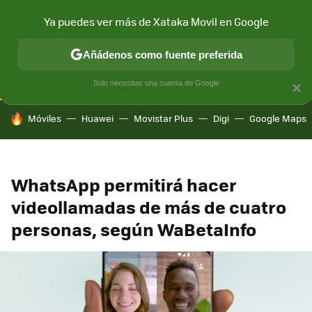
Ya puedes ver más de Xataka Movil en Google
CONECTIVIDAD
MÓVIL Y SOCIEDAD
APLICACIONES
COM
Añádenos como fuente preferida
Solo necesitas una cuenta de Google
×
HOY SE HABLA DE
Móviles
Huawei
Movistar Plus
Digi
Google Maps
WhatsApp permitirá hacer
videollamadas de más de cuatro
personas, según WaBetaInfo