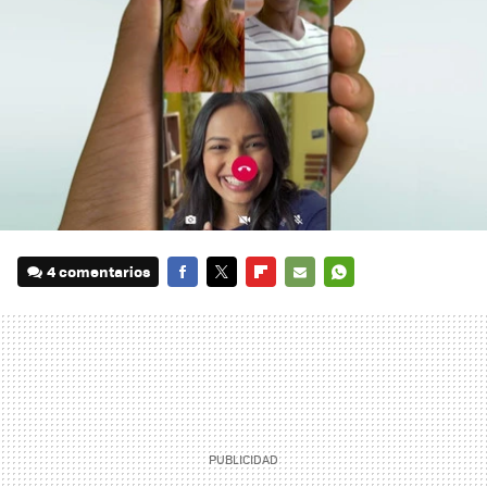
4 comentarios
FACEBOOK
TWITTER
FLIPBOARD
E-
WHATSAPP
MAIL