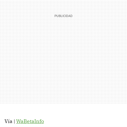
Vía |
WaBetaInfo