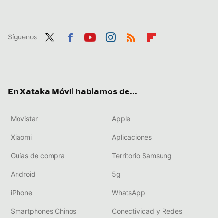
Síguenos
Twit
Fac
You
Inst
RSS
Flip
ter
ebo
tub
agr
boa
ok
e
am
rd
En Xataka Móvil hablamos de...
Movistar
Apple
Xiaomi
Aplicaciones
Guías de compra
Territorio Samsung
Android
5g
iPhone
WhatsApp
Smartphones Chinos
Conectividad y Redes