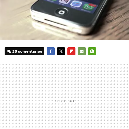
25 comentarios
FACEBOOK
TWITTER
FLIPBOARD
E-
WHATSAPP
MAIL