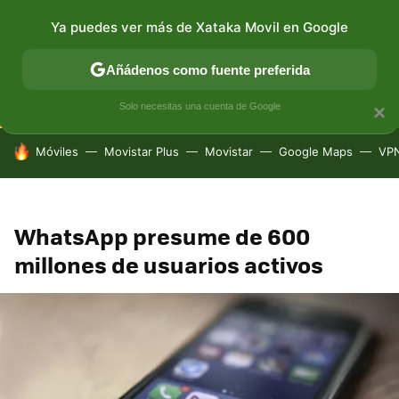
Ya puedes ver más de Xataka Movil en Google
CONECTIVIDAD
MÓVIL Y SOCIEDAD
APLICACIONES
Añádenos como fuente preferida
Solo necesitas una cuenta de Google
×
HOY SE HABLA DE
Móviles
Movistar Plus
Movistar
Google Maps
VP
WhatsApp presume de 600
millones de usuarios activos