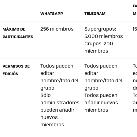
F
WHATSAPP
TELEGRAM
M
256 miembros
Supergrupos:
1
MÁXIMO DE
5.000 miembros
PARTICIPANTES
Grupos: 200
miembros
Todos pueden
Todos pueden
T
PERMISOS DE
editar
editar
e
EDICIÓN
nombre/foto del
nombre/foto del
n
grupo
grupo
d
Sólo
Todos pueden
T
administradores
añadir nuevos
a
pueden añadir
miembros
m
nuevos
miembros