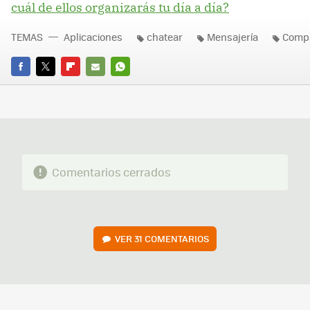
cuál de ellos organizarás tu día a día?
TEMAS
Aplicaciones
chatear
Mensajería
Compa
FACEBOOK
TWITTER
FLIPBOARD
E-
WHATSAPP
MAIL
Comentarios cerrados
VER
31 COMENTARIOS