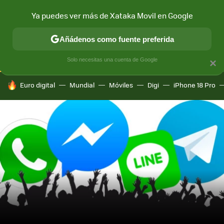
Ya puedes ver más de Xataka Movil en Google
CONECTIVIDAD
MÓVIL Y SOCIEDAD
APLICACIONES
COM
Añádenos como fuente preferida
Solo necesitas una cuenta de Google
×
HOY SE HABLA DE
Euro digital
Mundial
Móviles
Digi
iPhone 18 Pro