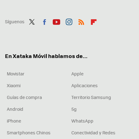
Síguenos
Twit
Fac
You
Inst
RSS
Flip
ter
ebo
tub
agr
boa
ok
e
am
rd
En Xataka Móvil hablamos de...
Movistar
Apple
Xiaomi
Aplicaciones
Guías de compra
Territorio Samsung
Android
5g
iPhone
WhatsApp
Smartphones Chinos
Conectividad y Redes