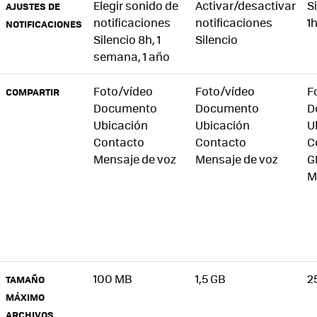
Elegir sonido de
Activar/desactivar
S
AJUSTES DE
notificaciones
notificaciones
1h
NOTIFICACIONES
Silencio 8h, 1
Silencio
semana, 1 año
Foto/vídeo
Foto/vídeo
F
COMPARTIR
Documento
Documento
D
Ubicación
Ubicación
U
Contacto
Contacto
C
Mensaje de voz
Mensaje de voz
G
M
100 MB
1,5 GB
2
TAMAÑO
MÁXIMO
ARCHIVOS