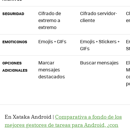
Cifrado de
Cifrado servidor-
C
SEGURIDAD
extremo a
cliente
e
extremo
Emojis + GIFs
Emojis + Stickers +
E
EMOTICONOS
GIFs
S
Marcar
Buscar mensajes
E
OPCIONES
mensajes
M
ADICIONALES
destacados
c
p
En Xataka Android |
Comparativa a fondo de los
mejores gestores de tareas para Android, ¿con