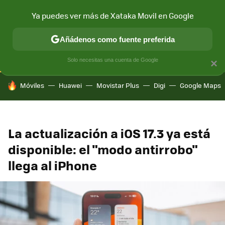
Ya puedes ver más de Xataka Movil en Google
CONECTIVIDAD
MÓVIL Y SOCIEDAD
APLICACIONES
COM
Añádenos como fuente preferida
Solo necesitas una cuenta de Google
×
HOY SE HABLA DE
Móviles
Huawei
Movistar Plus
Digi
Google Maps
La actualización a iOS 17.3 ya está
disponible: el "modo antirrobo"
llega al iPhone