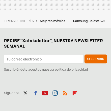
TEMAS DE INTERÉS
Mejores móviles
Samsung Galaxy S25
RECIBE "Xatakaletter", NUESTRA NEWSLETTER
SEMANAL
SUSCRIBIR
Suscribiéndote aceptas nuestra
política de privacidad
Síguenos
Twit
Fac
You
Inst
RSS
Flip
ter
ebo
tub
agr
boa