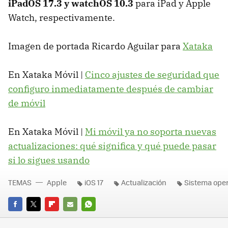
iPadOS 17.3 y watchOS 10.3
para iPad y Apple
Watch, respectivamente.
Imagen de portada Ricardo Aguilar para
Xataka
En Xataka Móvil |
Cinco ajustes de seguridad que
configuro inmediatamente después de cambiar
de móvil
En Xataka Móvil |
Mi móvil ya no soporta nuevas
actualizaciones: qué significa y qué puede pasar
si lo sigues usando
TEMAS
Apple
iOS 17
Actualización
Sistema oper
FACEBOOK
TWITTER
FLIPBOARD
E-
WHATSAPP