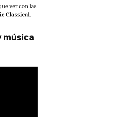
que ver con las
c Classical
.
y música