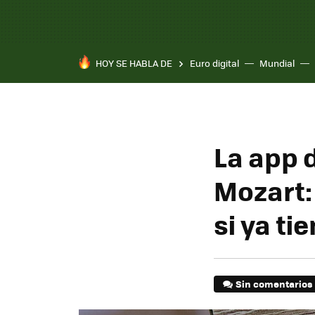
HOY SE HABLA DE
Euro digital
Mundial
Pixel 10a
La app 
Mozart:
si ya ti
Sin comentarios