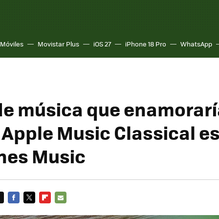
Móviles
Movistar Plus
iOS 27
iPhone 18 Pro
WhatsApp
de música que enamorarí
 Apple Music Classical es
enes Music
FACEBOOK
TWITTER
FLIPBOARD
E-