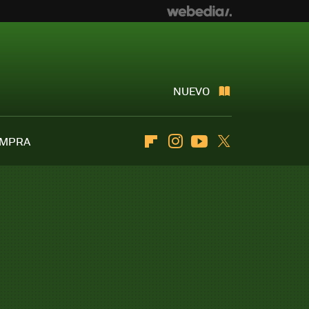
NUEVO
OMPRA
Flipboard
Instagram
Youtube
Twitter