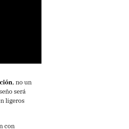
ación
, no un
iseño será
n ligeros
en con