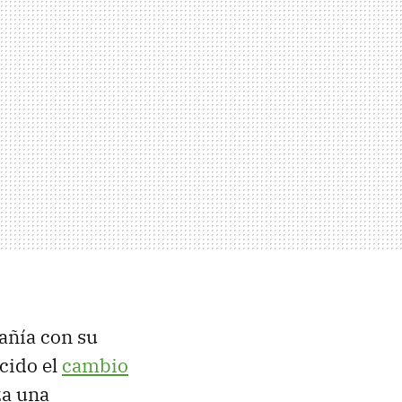
añía con su
cido el
cambio
za una