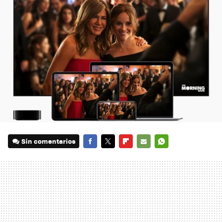
Sin comentarios
FACEBOOK
TWITTER
FLIPBOARD
E-
WHATSAPP
MAIL