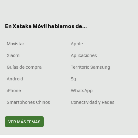
Twit
Fac
You
Inst
RSS
Flip
ter
ebo
tub
agr
boa
ok
e
am
rd
En Xataka Móvil hablamos de...
Movistar
Apple
Xiaomi
Aplicaciones
Guías de compra
Territorio Samsung
Android
5g
iPhone
WhatsApp
Smartphones Chinos
Conectividad y Redes
VER MÁS TEMAS