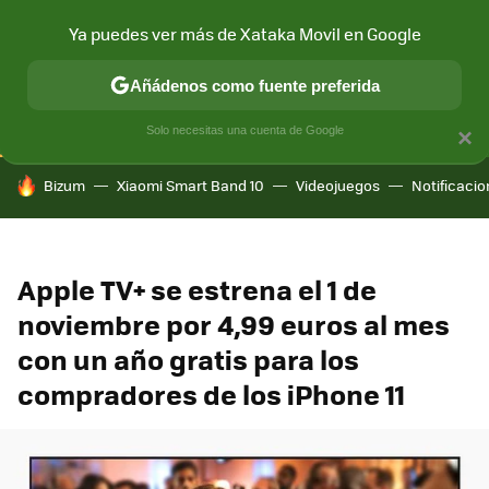
Ya puedes ver más de Xataka Movil en Google
CONECTIVIDAD
MÓVIL Y SOCIEDAD
APLICACIONES
COM
Añádenos como fuente preferida
Solo necesitas una cuenta de Google
×
HOY SE HABLA DE
Bizum
Xiaomi Smart Band 10
Videojuegos
Notificaci
Apple TV+ se estrena el 1 de
noviembre por 4,99 euros al mes
con un año gratis para los
compradores de los iPhone 11