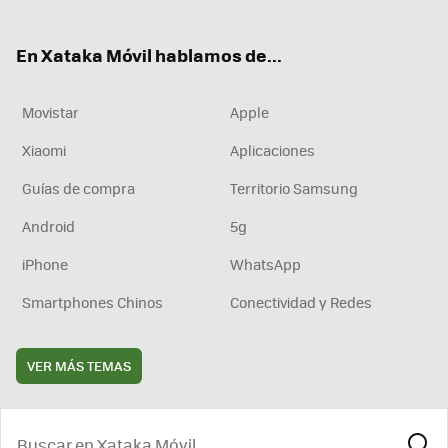
ter
ebo
tub
agr
boa
ok
e
am
rd
En Xataka Móvil hablamos de...
Movistar
Apple
Xiaomi
Aplicaciones
Guías de compra
Territorio Samsung
Android
5g
iPhone
WhatsApp
Smartphones Chinos
Conectividad y Redes
VER MÁS TEMAS