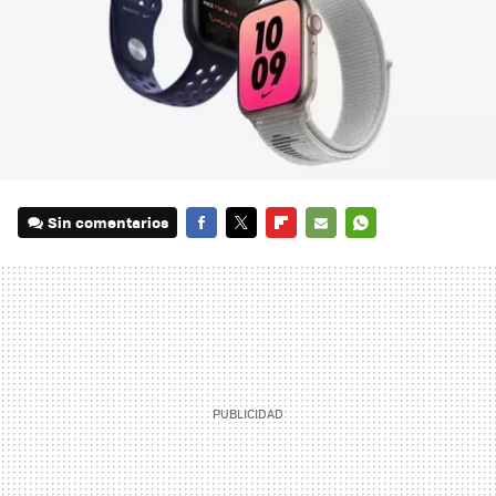
Sin comentarios
FACEBOOK
TWITTER
FLIPBOARD
E-
WHATSAPP
MAIL