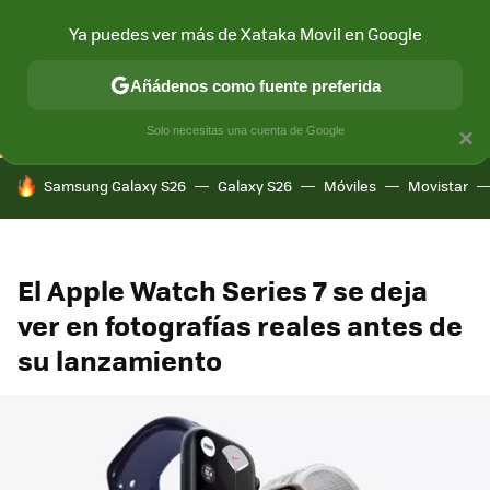
Ya puedes ver más de Xataka Movil en Google
CONECTIVIDAD
MÓVIL Y SOCIEDAD
APLICACIONES
COM
Añádenos como fuente preferida
Solo necesitas una cuenta de Google
×
HOY SE HABLA DE
Samsung Galaxy S26
Galaxy S26
Móviles
Movistar
El Apple Watch Series 7 se deja
ver en fotografías reales antes de
su lanzamiento