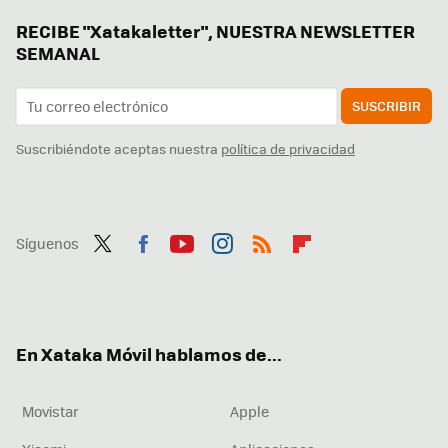
RECIBE "Xatakaletter", NUESTRA NEWSLETTER
SEMANAL
SUSCRIBIR
Suscribiéndote aceptas nuestra
política de privacidad
Síguenos
Twit
Fac
You
Inst
RSS
Flip
ter
ebo
tub
agr
boa
ok
e
am
rd
En Xataka Móvil hablamos de...
Movistar
Apple