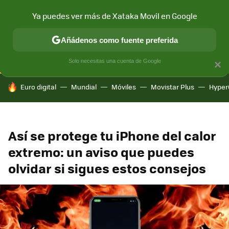
Ya puedes ver más de Xataka Movil en Google
CONECTIVIDAD
MÓVIL Y SOCIEDAD
APLICACIONES
COM
Añádenos como fuente preferida
Solo necesitas una cuenta de Google
×
HOY SE HABLA DE
Euro digital
Mundial
Móviles
Movistar Plus
Hyper
Así se protege tu iPhone del calor
extremo: un aviso que puedes
olvidar si sigues estos consejos