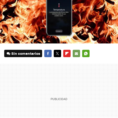
Sin comentarios
FACEBOOK
TWITTER
FLIPBOARD
E-
WHATSAPP
MAIL