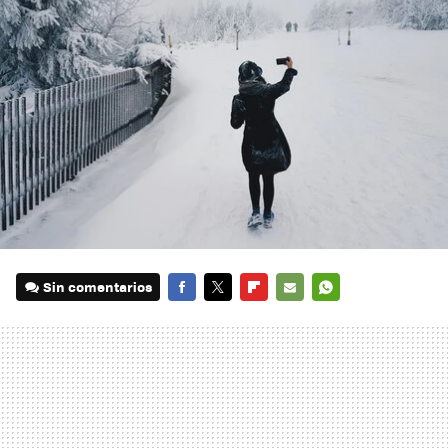
Sin comentarios
FACEBOOK
TWITTER
FLIPBOARD
E-
WHATSAPP
MAIL