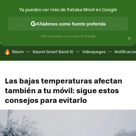
Ya puedes ver más de Xataka Movil en Google
CONECTIVIDAD
MÓVIL Y SOCIEDAD
APLICACIONES
COM
Añádenos como fuente preferida
Solo necesitas una cuenta de Google
×
HOY SE HABLA DE
Bizum
Xiaomi Smart Band 10
Videojuegos
Notificaci
Las bajas temperaturas afectan
también a tu móvil: sigue estos
consejos para evitarlo