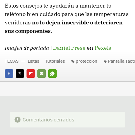
Estos consejos te ayudarán a mantener tu
teléfono bien cuidado para que las temperaturas
venideras
no lo dejen inservible o deterioren
sus componentes
.
Imagen de portada
|
Daniel Frese
en
Pexels
TEMAS
Listas
Tutoriales
proteccion
Pantalla Tacti
FACEBOOK
TWITTER
FLIPBOARD
E-
WHATSAPP
MAIL
Comentarios cerrados