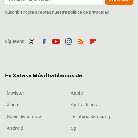
Suscribiéndote aceptas nuestra
política de privacidad
Síguenos
Twit
Fac
You
Inst
RSS
Flip
ter
ebo
tub
agr
boa
ok
e
am
rd
En Xataka Móvil hablamos de...
Movistar
Apple
Xiaomi
Aplicaciones
Guías de compra
Territorio Samsung
Android
5g