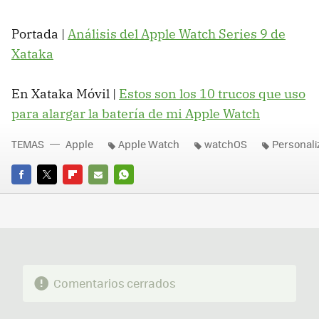
Portada |
Análisis del Apple Watch Series 9 de
Xataka
En Xataka Móvil |
Estos son los 10 trucos que uso
para alargar la batería de mi Apple Watch
TEMAS
Apple
Apple Watch
watchOS
Personali
FACEBOOK
TWITTER
FLIPBOARD
E-
WHATSAPP
MAIL
Comentarios cerrados