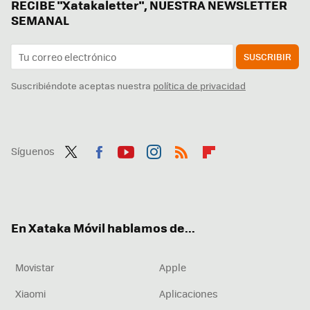
RECIBE "Xatakaletter", NUESTRA NEWSLETTER
SEMANAL
SUSCRIBIR
Suscribiéndote aceptas nuestra
política de privacidad
Síguenos
Twit
Fac
You
Inst
RSS
Flip
ter
ebo
tub
agr
boa
ok
e
am
rd
En Xataka Móvil hablamos de...
Movistar
Apple
Xiaomi
Aplicaciones