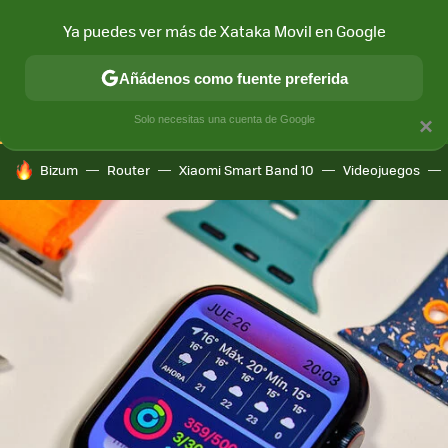
Ya puedes ver más de Xataka Movil en Google
CONECTIVIDAD
MÓVIL Y SOCIEDAD
APLICACIONES
COM
Añádenos como fuente preferida
Solo necesitas una cuenta de Google
×
HOY SE HABLA DE
Bizum
Router
Xiaomi Smart Band 10
Videojuegos