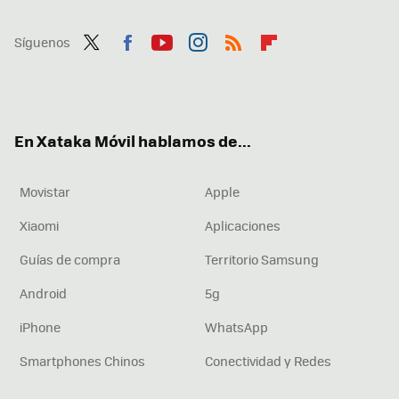
Síguenos
Twit
Fac
You
Inst
RSS
Flip
ter
ebo
tub
agr
boa
ok
e
am
rd
En Xataka Móvil hablamos de...
Movistar
Apple
Xiaomi
Aplicaciones
Guías de compra
Territorio Samsung
Android
5g
iPhone
WhatsApp
Smartphones Chinos
Conectividad y Redes