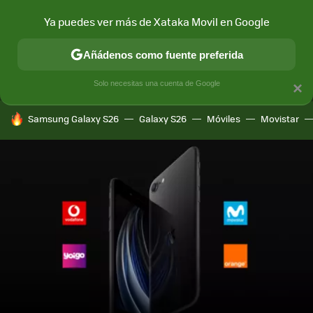
Ya puedes ver más de Xataka Movil en Google
MENÚ
NUEVO
Añádenos como fuente preferida
CONECTIVIDAD
MÓVIL Y SOCIEDAD
APLICACIONES
COM
Solo necesitas una cuenta de Google
×
HOY SE HABLA DE
Samsung Galaxy S26
Galaxy S26
Móviles
Movistar