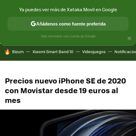
Ya puedes ver más de Xataka Movil en Google
CONECTIVIDAD
MÓVIL Y SOCIEDAD
APLICACIONES
COM
Añádenos como fuente preferida
Solo necesitas una cuenta de Google
×
HOY SE HABLA DE
Bizum
Xiaomi Smart Band 10
Videojuegos
Notificaci
Precios nuevo iPhone SE de 2020
con Movistar desde 19 euros al
mes