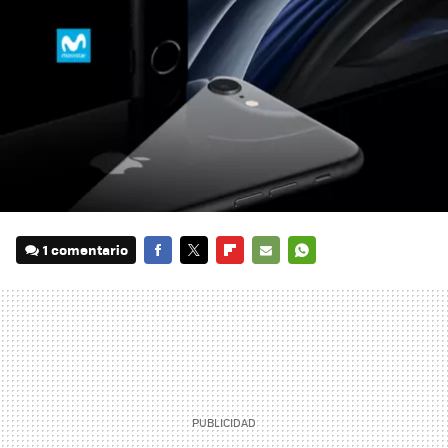
1 comentario
FACEBOOK
TWITTER
FLIPBOARD
E-
WHATSAPP
MAIL