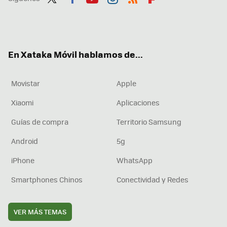
Twit
Fac
You
Inst
RSS
Flip
ter
ebo
tub
agr
boa
ok
e
am
rd
En Xataka Móvil hablamos de...
Movistar
Apple
Xiaomi
Aplicaciones
Guías de compra
Territorio Samsung
Android
5g
iPhone
WhatsApp
Smartphones Chinos
Conectividad y Redes
VER MÁS TEMAS