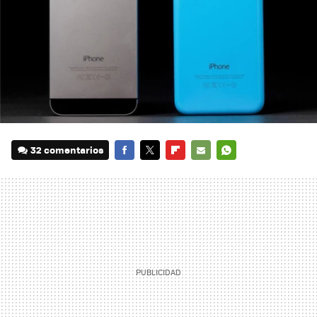
32 comentarios
FACEBOOK
TWITTER
FLIPBOARD
E-
WHATSAPP
MAIL