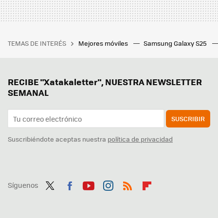
TEMAS DE INTERÉS
Mejores móviles
Samsung Galaxy S25
RECIBE "Xatakaletter", NUESTRA NEWSLETTER
SEMANAL
SUSCRIBIR
Suscribiéndote aceptas nuestra
política de privacidad
Síguenos
Twit
Fac
You
Inst
RSS
Flip
ter
ebo
tub
agr
boa