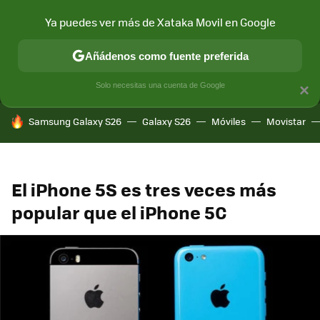
Ya puedes ver más de Xataka Movil en Google
MENÚ
NUEVO
Añádenos como fuente preferida
CONECTIVIDAD
MÓVIL Y SOCIEDAD
APLICACIONES
COM
Solo necesitas una cuenta de Google
×
HOY SE HABLA DE
Samsung Galaxy S26
Galaxy S26
Móviles
Movistar
El iPhone 5S es tres veces más
popular que el iPhone 5C