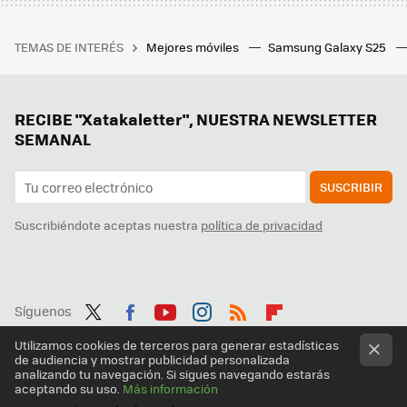
TEMAS DE INTERÉS
Mejores móviles
Samsung Galaxy S25
RECIBE "Xatakaletter", NUESTRA NEWSLETTER
SEMANAL
SUSCRIBIR
Suscribiéndote aceptas nuestra
política de privacidad
Síguenos
Twit
Fac
You
Inst
RSS
Flip
Utilizamos cookies de terceros para generar estadísticas
de audiencia y mostrar publicidad personalizada
ter
ebo
tub
agr
boa
analizando tu navegación. Si sigues navegando estarás
aceptando su uso.
Más información
ok
e
am
rd