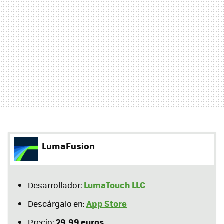
LumaFusion
LumaTouch LLC
Desarrollador:
App Store
Descárgalo en:
29,99 euros
Precio: