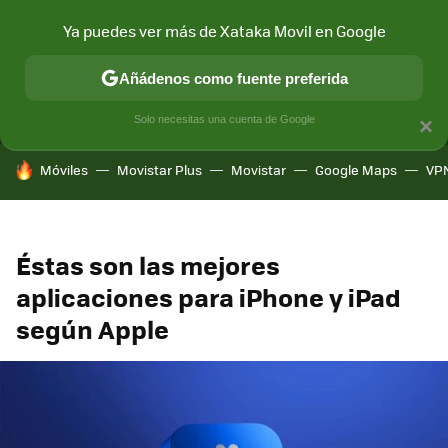
Ya puedes ver más de Xataka Movil en Google
MENÚ
NUEVO
Añádenos como fuente preferida
CONECTIVIDAD
MÓVIL Y SOCIEDAD
APLICACIONES
COM
Solo necesitas una cuenta de Google
×
HOY SE HABLA DE
Móviles
Movistar Plus
Movistar
Google Maps
VP
Éstas son las mejores
aplicaciones para iPhone y iPad
según Apple