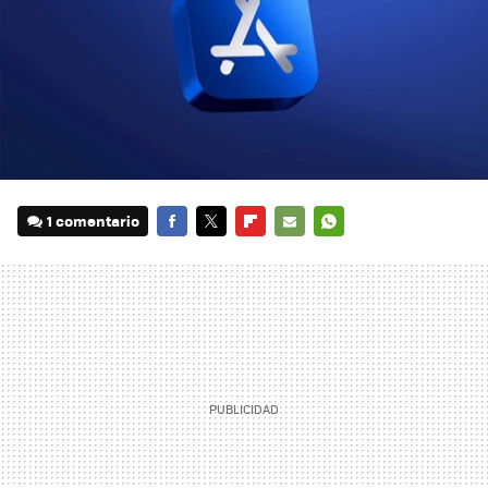
1 comentario
FACEBOOK
TWITTER
FLIPBOARD
E-
WHATSAPP
MAIL