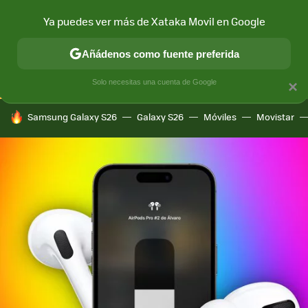
Ya puedes ver más de Xataka Movil en Google
CONECTIVIDAD
MÓVIL Y SOCIEDAD
APLICACIONES
COM
Añádenos como fuente preferida
Solo necesitas una cuenta de Google
×
HOY SE HABLA DE
Samsung Galaxy S26
Galaxy S26
Móviles
Movistar