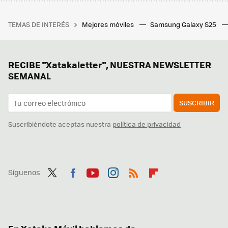
TEMAS DE INTERÉS
Mejores móviles
Samsung Galaxy S25
RECIBE "Xatakaletter", NUESTRA NEWSLETTER
SEMANAL
SUSCRIBIR
Suscribiéndote aceptas nuestra
política de privacidad
Síguenos
Twit
Fac
You
Inst
RSS
Flip
ter
ebo
tub
agr
boa
ok
e
am
rd