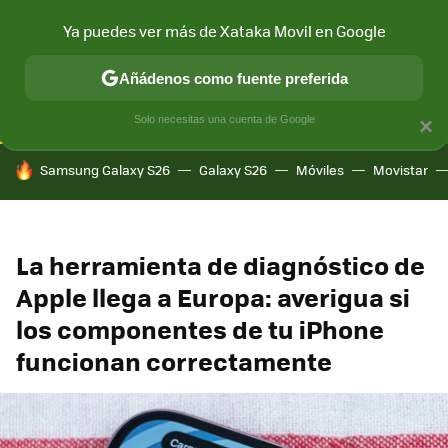
Ya puedes ver más de Xataka Movil en Google
CONECTIVIDAD
MÓVIL Y SOCIEDAD
APLICACIONES
COM
Añádenos como fuente preferida
Solo necesitas una cuenta de Google
×
HOY SE HABLA DE
Samsung Galaxy S26
Galaxy S26
Móviles
Movistar
La herramienta de diagnóstico de
Apple llega a Europa: averigua si
los componentes de tu iPhone
funcionan correctamente