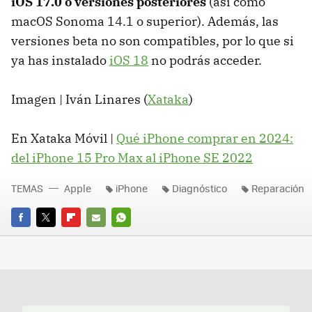
iOS 17.0 o versiones posteriores
(así como
macOS Sonoma 14.1 o superior). Además, las
versiones beta no son compatibles, por lo que si
ya has instalado
iOS 18
no podrás acceder.
Imagen | Iván Linares (
Xataka
)
En Xataka Móvil |
Qué iPhone comprar en 2024:
del iPhone 15 Pro Max al iPhone SE 2022
TEMAS
Apple
iPhone
Diagnóstico
Reparación
FACEBOOK
TWITTER
FLIPBOARD
E-
WHATSAPP
MAIL