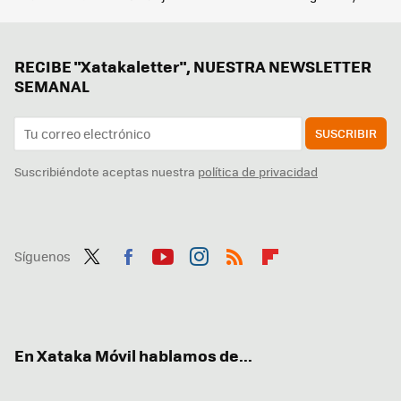
RECIBE "Xatakaletter", NUESTRA NEWSLETTER
SEMANAL
SUSCRIBIR
Suscribiéndote aceptas nuestra
política de privacidad
Síguenos
Twit
Fac
You
Inst
RSS
Flip
ter
ebo
tub
agr
boa
ok
e
am
rd
En Xataka Móvil hablamos de...