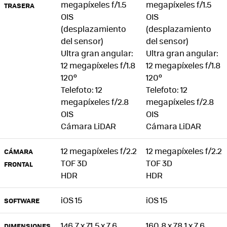
megapíxeles f/1.5
megapíxeles f/1.5
TRASERA
OIS
OIS
(desplazamiento
(desplazamiento
del sensor)
del sensor)
Ultra gran angular:
Ultra gran angular:
12 megapíxeles f/1.8
12 megapíxeles f/1.8
120º
120º
Telefoto: 12
Telefoto: 12
megapíxeles f/2.8
megapíxeles f/2.8
OIS
OIS
Cámara LiDAR
Cámara LiDAR
12 megapíxeles f/2.2
12 megapíxeles f/2.2
CÁMARA
TOF 3D
TOF 3D
FRONTAL
HDR
HDR
iOS 15
iOS 15
SOFTWARE
146,7 x 71,5 x 7,6
160,8 x 78,1 x 7,6
DIMENSIONES