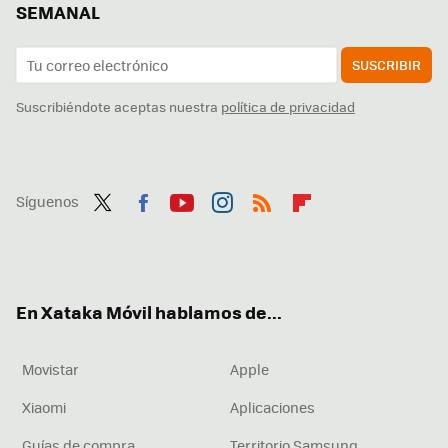
SEMANAL
SUSCRIBIR
Suscribiéndote aceptas nuestra
política de privacidad
Síguenos
Twit
Fac
You
Inst
RSS
Flip
ter
ebo
tub
agr
boa
ok
e
am
rd
En Xataka Móvil hablamos de...
Movistar
Apple
Xiaomi
Aplicaciones
Guías de compra
Territorio Samsung