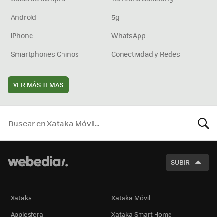
Android
5g
iPhone
WhatsApp
Smartphones Chinos
Conectividad y Redes
VER MÁS TEMAS
BUSCA
SUBIR
Xataka
Xataka Móvil
Applesfera
Xataka Smart Home