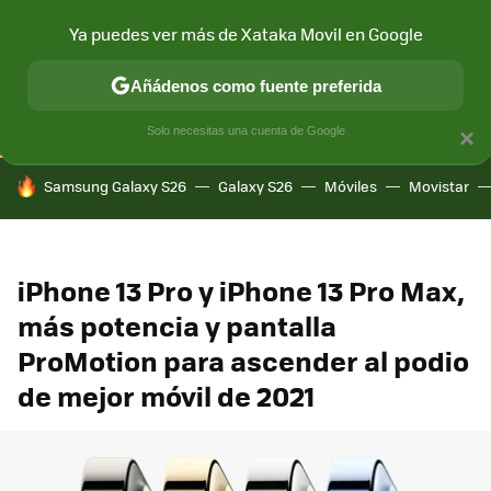
Ya puedes ver más de Xataka Movil en Google
CONECTIVIDAD
MÓVIL Y SOCIEDAD
APLICACIONES
COM
Añádenos como fuente preferida
Solo necesitas una cuenta de Google
×
HOY SE HABLA DE
Samsung Galaxy S26
Galaxy S26
Móviles
Movistar
iPhone 13 Pro y iPhone 13 Pro Max,
más potencia y pantalla
ProMotion para ascender al podio
de mejor móvil de 2021