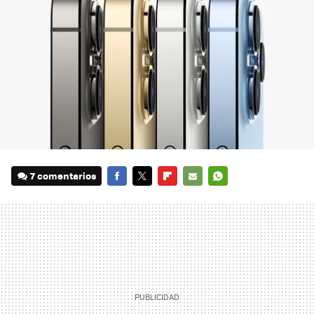
7 comentarios
FACEBOOK
TWITTER
FLIPBOARD
E-
WHATSAPP
MAIL