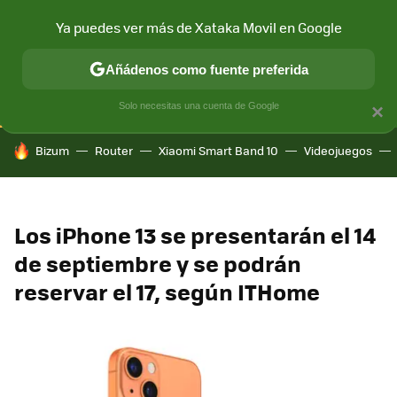
Ya puedes ver más de Xataka Movil en Google
CONECTIVIDAD
MÓVIL Y SOCIEDAD
APLICACIONES
COM
Añádenos como fuente preferida
Solo necesitas una cuenta de Google
×
HOY SE HABLA DE
Bizum
Router
Xiaomi Smart Band 10
Videojuegos
Los iPhone 13 se presentarán el 14
de septiembre y se podrán
reservar el 17, según ITHome