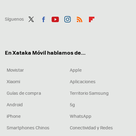
Síguenos
Twit
Fac
You
Inst
RSS
Flip
ter
ebo
tub
agr
boa
ok
e
am
rd
En Xataka Móvil hablamos de...
Movistar
Apple
Xiaomi
Aplicaciones
Guías de compra
Territorio Samsung
Android
5g
iPhone
WhatsApp
Smartphones Chinos
Conectividad y Redes