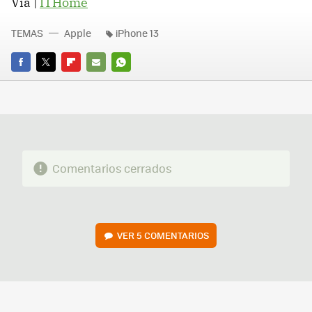
Vía |
ITHome
TEMAS
Apple
iPhone 13
FACEBOOK
TWITTER
FLIPBOARD
E-
WHATSAPP
MAIL
Comentarios cerrados
VER
5 COMENTARIOS