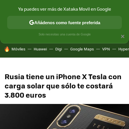
Ya puedes ver más de Xataka Movil en Google
MENÚ
NUEVO
Añádenos como fuente preferida
CONECTIVIDAD
MÓVIL Y SOCIEDAD
APLICACIONES
COM
Solo necesitas una cuenta de Google
×
HOY SE HABLA DE
Móviles
Huawei
Digi
Google Maps
VPN
Hype
Rusia tiene un iPhone X Tesla con
carga solar que sólo te costará
3.800 euros