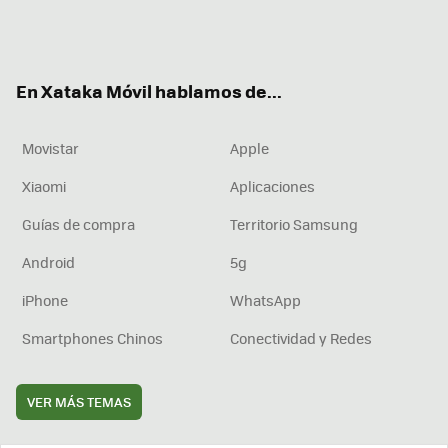
Twit
Fac
You
Inst
RSS
Flip
ter
ebo
tub
agr
boa
ok
e
am
rd
En Xataka Móvil hablamos de...
Movistar
Apple
Xiaomi
Aplicaciones
Guías de compra
Territorio Samsung
Android
5g
iPhone
WhatsApp
Smartphones Chinos
Conectividad y Redes
VER MÁS TEMAS