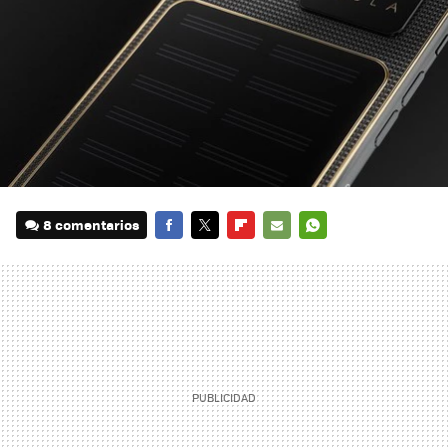
8 comentarios
FACEBOOK
TWITTER
FLIPBOARD
E-
WHATSAPP
MAIL