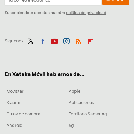
Suscribiéndote aceptas nuestra
política de privacidad
Síguenos
Twit
Fac
You
Inst
RSS
Flip
ter
ebo
tub
agr
boa
ok
e
am
rd
En Xataka Móvil hablamos de...
Movistar
Apple
Xiaomi
Aplicaciones
Guías de compra
Territorio Samsung
Android
5g