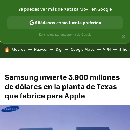
Ya puedes ver más de Xataka Movil en Google
CONECTIVIDAD
MÓVIL Y SOCIEDAD
APLICACIONES
COM
Añádenos como fuente preferida
Solo necesitas una cuenta de Google
×
HOY SE HABLA DE
Móviles
Huawei
Digi
Google Maps
VPN
iPhon
Samsung invierte 3.900 millones
de dólares en la planta de Texas
que fabrica para Apple