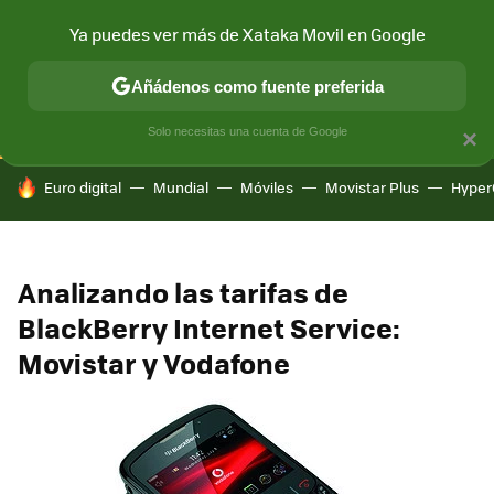
Ya puedes ver más de Xataka Movil en Google
CONECTIVIDAD
MÓVIL Y SOCIEDAD
APLICACIONES
COM
Añádenos como fuente preferida
Solo necesitas una cuenta de Google
×
HOY SE HABLA DE
Euro digital
Mundial
Móviles
Movistar Plus
Hyper
Analizando las tarifas de
BlackBerry Internet Service:
Movistar y Vodafone