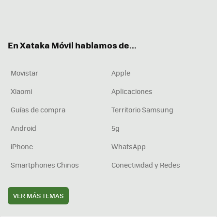
Twit
Fac
You
Inst
RSS
Flip
ter
ebo
tub
agr
boa
ok
e
am
rd
En Xataka Móvil hablamos de...
Movistar
Apple
Xiaomi
Aplicaciones
Guías de compra
Territorio Samsung
Android
5g
iPhone
WhatsApp
Smartphones Chinos
Conectividad y Redes
VER MÁS TEMAS