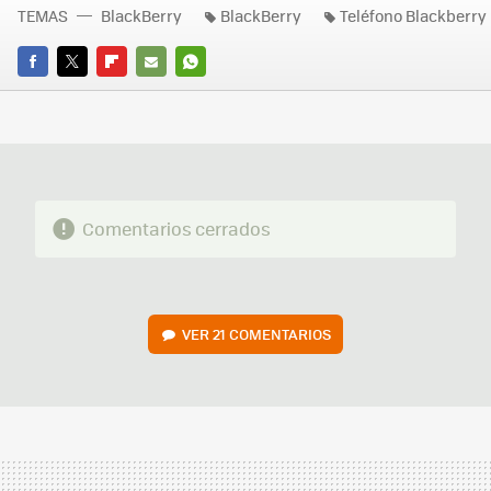
TEMAS
BlackBerry
BlackBerry
Teléfono Blackberry
FACEBOOK
TWITTER
FLIPBOARD
E-
WHATSAPP
MAIL
Comentarios cerrados
VER
21 COMENTARIOS