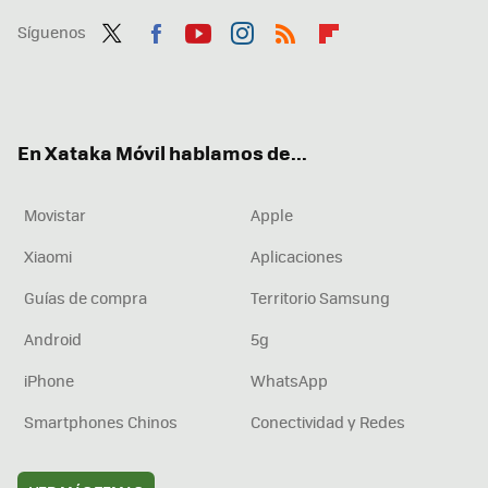
Síguenos
Twit
Fac
You
Inst
RSS
Flip
ter
ebo
tub
agr
boa
ok
e
am
rd
En Xataka Móvil hablamos de...
Movistar
Apple
Xiaomi
Aplicaciones
Guías de compra
Territorio Samsung
Android
5g
iPhone
WhatsApp
Smartphones Chinos
Conectividad y Redes