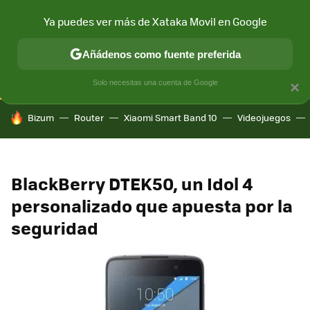
Ya puedes ver más de Xataka Movil en Google
CONECTIVIDAD
MÓVIL Y SOCIEDAD
APLICACIONES
COM
Añádenos como fuente preferida
Solo necesitas una cuenta de Google
×
HOY SE HABLA DE
Bizum
Router
Xiaomi Smart Band 10
Videojuegos
BlackBerry DTEK50, un Idol 4
personalizado que apuesta por la
seguridad