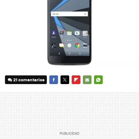
21 comentarios
FACEBOOK
TWITTER
FLIPBOARD
E-
WHATSAPP
MAIL