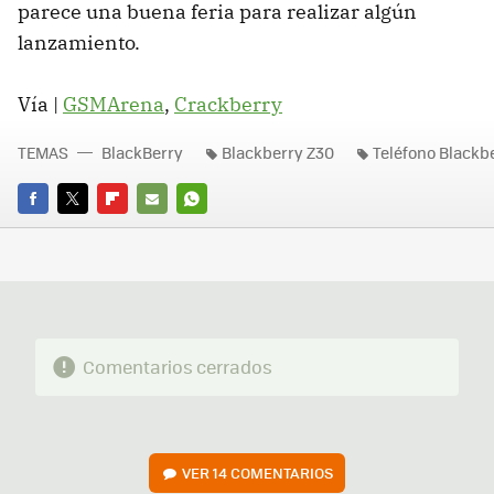
parece una buena feria para realizar algún
lanzamiento.
Vía |
GSMArena
,
Crackberry
TEMAS
BlackBerry
Blackberry Z30
Teléfono Blackb
FACEBOOK
TWITTER
FLIPBOARD
E-
WHATSAPP
MAIL
Comentarios cerrados
VER
14 COMENTARIOS