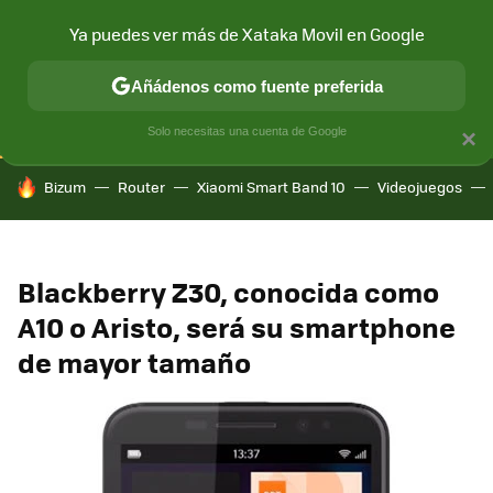
Ya puedes ver más de Xataka Movil en Google
CONECTIVIDAD
MÓVIL Y SOCIEDAD
APLICACIONES
COM
Añádenos como fuente preferida
Solo necesitas una cuenta de Google
×
HOY SE HABLA DE
Bizum
Router
Xiaomi Smart Band 10
Videojuegos
Blackberry Z30, conocida como
A10 o Aristo, será su smartphone
de mayor tamaño