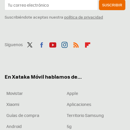
SUSCRIBIR
Suscribiéndote aceptas nuestra
política de privacidad
Síguenos
Twit
Fac
You
Inst
RSS
Flip
ter
ebo
tub
agr
boa
ok
e
am
rd
En Xataka Móvil hablamos de...
Movistar
Apple
Xiaomi
Aplicaciones
Guías de compra
Territorio Samsung
Android
5g