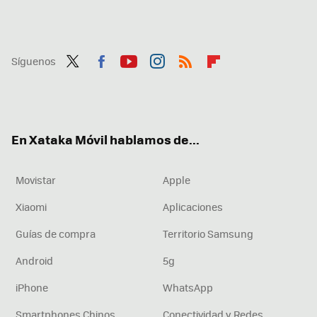
Síguenos
Twit
Fac
You
Inst
RSS
Flip
ter
ebo
tub
agr
boa
ok
e
am
rd
En Xataka Móvil hablamos de...
Movistar
Apple
Xiaomi
Aplicaciones
Guías de compra
Territorio Samsung
Android
5g
iPhone
WhatsApp
Smartphones Chinos
Conectividad y Redes