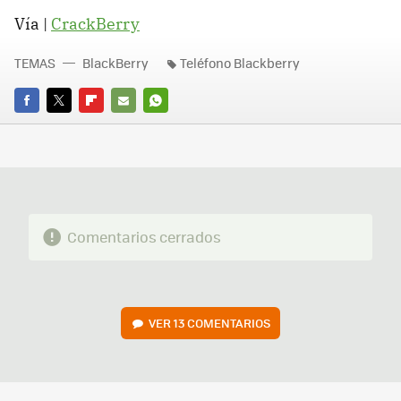
Vía |
CrackBerry
TEMAS
BlackBerry
Teléfono Blackberry
FACEBOOK
TWITTER
FLIPBOARD
E-
WHATSAPP
MAIL
Comentarios cerrados
VER
13 COMENTARIOS