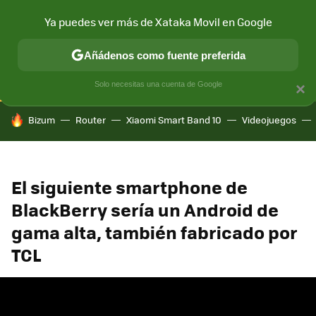
Ya puedes ver más de Xataka Movil en Google
CONECTIVIDAD
MÓVIL Y SOCIEDAD
APLICACIONES
COM
Añádenos como fuente preferida
Solo necesitas una cuenta de Google
×
HOY SE HABLA DE
Bizum
Router
Xiaomi Smart Band 10
Videojuegos
El siguiente smartphone de
BlackBerry sería un Android de
gama alta, también fabricado por
TCL