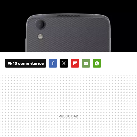
13 comentarios
FACEBOOK
TWITTER
FLIPBOARD
E-
WHATSAPP
MAIL