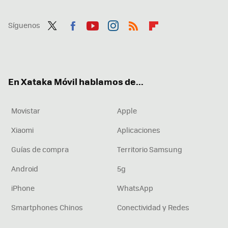
Síguenos
Twit
Fac
You
Inst
RSS
Flip
ter
ebo
tub
agr
boa
ok
e
am
rd
En Xataka Móvil hablamos de...
Movistar
Apple
Xiaomi
Aplicaciones
Guías de compra
Territorio Samsung
Android
5g
iPhone
WhatsApp
Smartphones Chinos
Conectividad y Redes