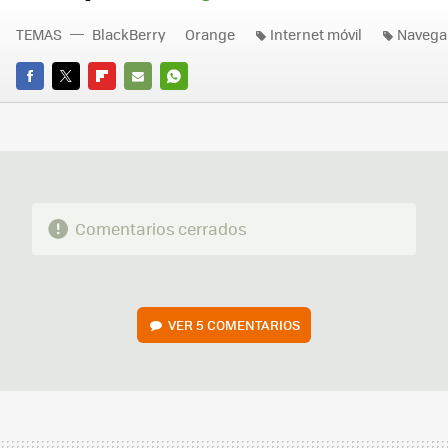
TEMAS
BlackBerry
Orange
Internet móvil
Navega 
FACEBOOK
TWITTER
FLIPBOARD
E-
WHATSAPP
MAIL
Comentarios cerrados
VER
5 COMENTARIOS