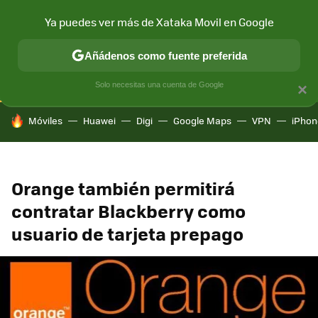
Ya puedes ver más de Xataka Movil en Google
CONECTIVIDAD
MÓVIL Y SOCIEDAD
APLICACIONES
COM
Añádenos como fuente preferida
Solo necesitas una cuenta de Google
×
HOY SE HABLA DE
Móviles
Huawei
Digi
Google Maps
VPN
iPhon
Orange también permitirá
contratar Blackberry como
usuario de tarjeta prepago