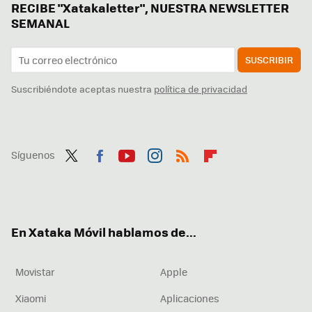
RECIBE "Xatakaletter", NUESTRA NEWSLETTER
SEMANAL
SUSCRIBIR
Suscribiéndote aceptas nuestra
política de privacidad
Síguenos
Twit
Fac
You
Inst
RSS
Flip
ter
ebo
tub
agr
boa
ok
e
am
rd
En Xataka Móvil hablamos de...
Movistar
Apple
Xiaomi
Aplicaciones