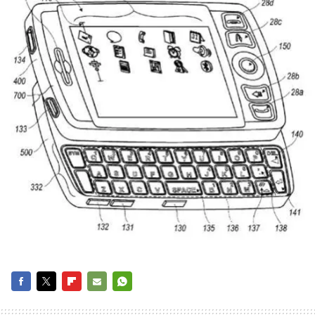
FACEBOOK
TWITTER
FLIPBOARD
E-
WHATSAPP