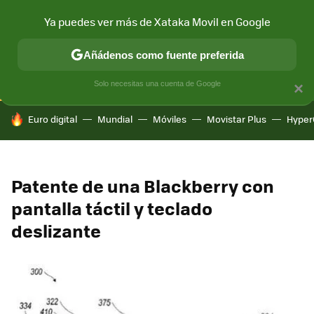
Ya puedes ver más de Xataka Movil en Google
CONECTIVIDAD
MÓVIL Y SOCIEDAD
APLICACIONES
COM
Añádenos como fuente preferida
Solo necesitas una cuenta de Google
×
HOY SE HABLA DE
Euro digital
Mundial
Móviles
Movistar Plus
Hyper
Patente de una Blackberry con
pantalla táctil y teclado
deslizante