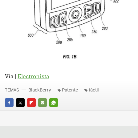
Vía |
Electronista
TEMAS
BlackBerry
Patente
táctil
FACEBOOK
TWITTER
FLIPBOARD
E-
WHATSAPP
MAIL