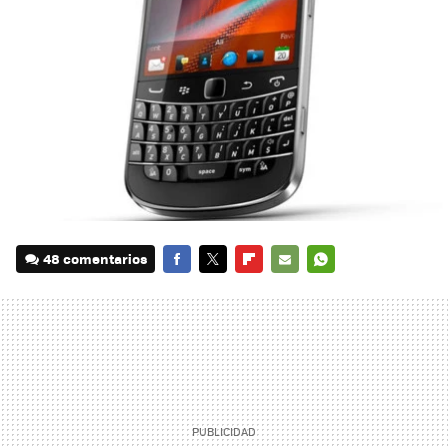
48 comentarios
FACEBOOK
TWITTER
FLIPBOARD
E-
WHATSAPP
MAIL