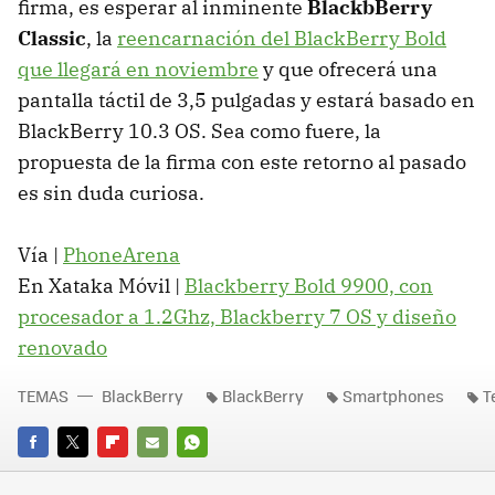
firma, es esperar al inminente
BlackbBerry
Classic
, la
reencarnación del BlackBerry Bold
que llegará en noviembre
y que ofrecerá una
pantalla táctil de 3,5 pulgadas y estará basado en
BlackBerry 10.3 OS. Sea como fuere, la
propuesta de la firma con este retorno al pasado
es sin duda curiosa.
Vía |
PhoneArena
En Xataka Móvil |
Blackberry Bold 9900, con
procesador a 1.2Ghz, Blackberry 7 OS y diseño
renovado
TEMAS
BlackBerry
BlackBerry
Smartphones
T
FACEBOOK
TWITTER
FLIPBOARD
E-
WHATSAPP