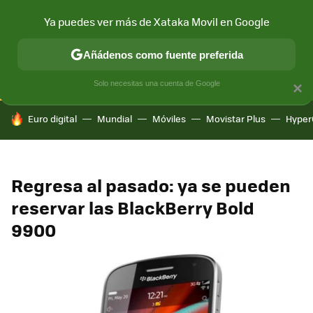
Ya puedes ver más de Xataka Movil en Google
CONECTIVIDAD
MÓVIL Y SOCIEDAD
APLICACIONES
COM
Añádenos como fuente preferida
Solo necesitas una cuenta de Google
×
HOY SE HABLA DE
Euro digital
Mundial
Móviles
Movistar Plus
Hyper
Regresa al pasado: ya se pueden
reservar las BlackBerry Bold
9900