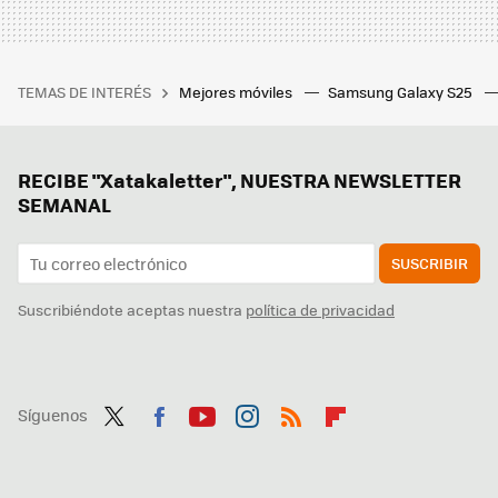
TEMAS DE INTERÉS
Mejores móviles
Samsung Galaxy S25
RECIBE "Xatakaletter", NUESTRA NEWSLETTER
SEMANAL
SUSCRIBIR
Suscribiéndote aceptas nuestra
política de privacidad
Síguenos
Twit
Fac
You
Inst
RSS
Flip
ter
ebo
tub
agr
boa