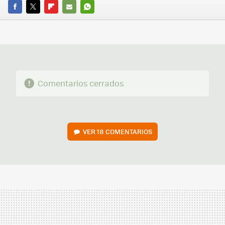
FACEBOOK
TWITTER
FLIPBOARD
E-
WHATSAPP
MAIL
Comentarios cerrados
VER
18 COMENTARIOS