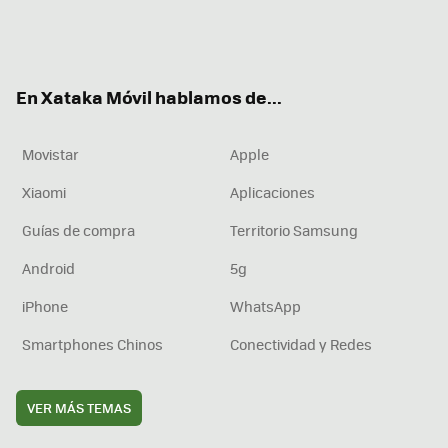
Twit
Fac
You
Inst
RSS
Flip
ter
ebo
tub
agr
boa
ok
e
am
rd
En Xataka Móvil hablamos de...
Movistar
Apple
Xiaomi
Aplicaciones
Guías de compra
Territorio Samsung
Android
5g
iPhone
WhatsApp
Smartphones Chinos
Conectividad y Redes
VER MÁS TEMAS