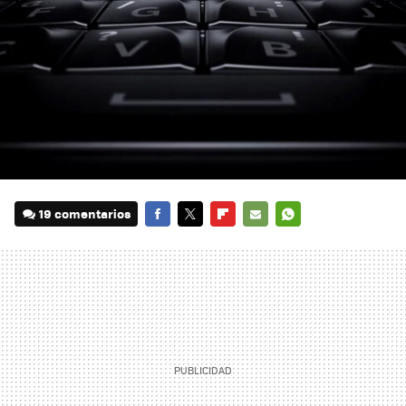
19 comentarios
FACEBOOK
TWITTER
FLIPBOARD
E-
WHATSAPP
MAIL