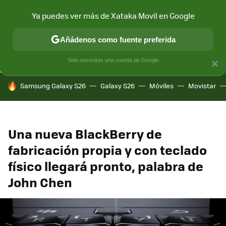
Ya puedes ver más de Xataka Movil en Google
CONECTIVIDAD
MÓVIL Y SOCIEDAD
APLICACIONES
COM
Añádenos como fuente preferida
Solo necesitas una cuenta de Google
×
HOY SE HABLA DE
Samsung Galaxy S26
Galaxy S26
Móviles
Movistar
Una nueva BlackBerry de
fabricación propia y con teclado
físico llegará pronto, palabra de
John Chen