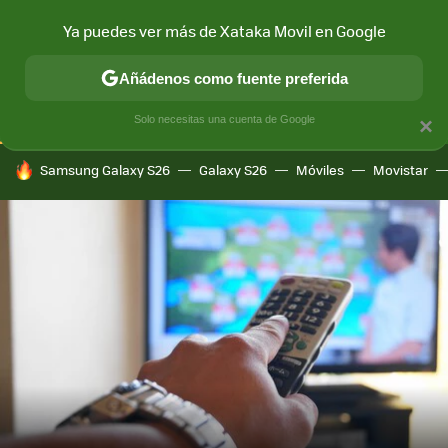
Ya puedes ver más de Xataka Movil en Google
CONECTIVIDAD
MÓVIL Y SOCIEDAD
APLICACIONES
COM
Añádenos como fuente preferida
Solo necesitas una cuenta de Google
×
HOY SE HABLA DE
Samsung Galaxy S26
Galaxy S26
Móviles
Movistar