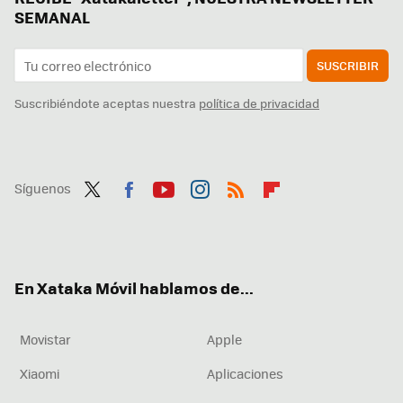
SEMANAL
SUSCRIBIR
Suscribiéndote aceptas nuestra
política de privacidad
Síguenos
Twit
Fac
You
Inst
RSS
Flip
ter
ebo
tub
agr
boa
ok
e
am
rd
En Xataka Móvil hablamos de...
Movistar
Apple
Xiaomi
Aplicaciones