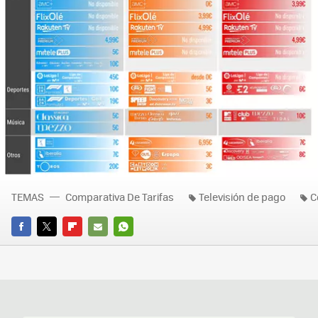
TEMAS
Comparativa De Tarifas
Televisión de pago
C
FACEBOOK
TWITTER
FLIPBOARD
E-
WHATSAPP
MAIL