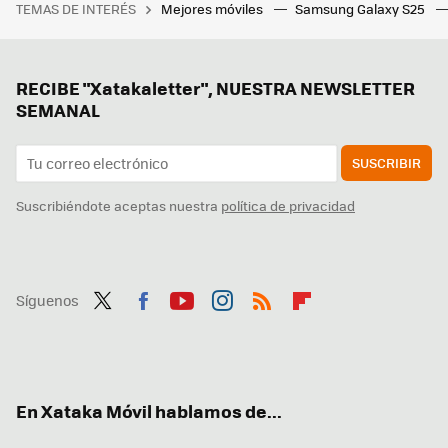
TEMAS DE INTERÉS
Mejores móviles
Samsung Galaxy S25
RECIBE "Xatakaletter", NUESTRA NEWSLETTER
SEMANAL
SUSCRIBIR
Suscribiéndote aceptas nuestra
política de privacidad
Síguenos
Twit
Fac
You
Inst
RSS
Flip
ter
ebo
tub
agr
boa
ok
e
am
rd
En Xataka Móvil hablamos de...