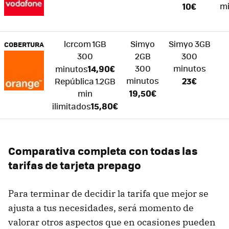
10€
m
lcrcom 1GB
Simyo
Simyo 3GB
COBERTURA
300
2GB
300
14,90€
300
minutos
minutos
minutos
23€
República 1.2GB
19,50€
min
15,80€
ilimitados
Comparativa completa con todas las
tarifas de tarjeta prepago
Para terminar de decidir la tarifa que mejor se
ajusta a tus necesidades, será momento de
valorar otros aspectos que en ocasiones pueden