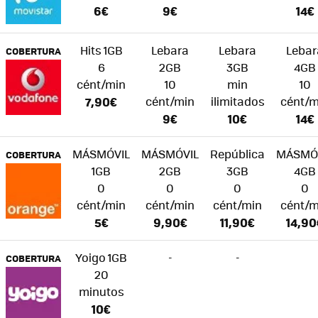
6€
9€
14€
Hits 1GB
Lebara
Lebara
Lebar
COBERTURA
6
2GB
3GB
4GB
cént/min
10
min
10
7,90€
cént/min
ilimitados
cént/m
9€
10€
14€
MÁSMÓVIL
MÁSMÓVIL
República
MÁSMÓ
COBERTURA
1GB
2GB
3GB
4GB
0
0
0
0
cént/min
cént/min
cént/min
cént/m
5€
9,90€
11,90€
14,90
Yoigo 1GB
-
-
COBERTURA
20
minutos
10€