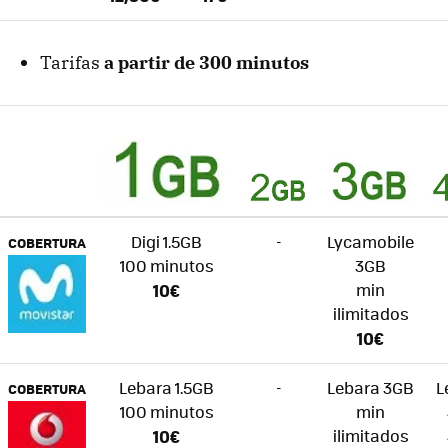
Tarifas
a partir de 300 minutos
Digi 1.5GB
-
Lycamobile
COBERTURA
100 minutos
3GB
10€
min
ilimitados
10€
Lebara 1.5GB
-
Lebara 3GB
L
COBERTURA
100 minutos
min
10€
ilimitados