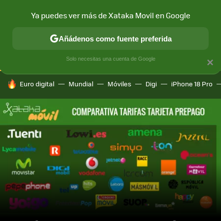
Ya puedes ver más de Xataka Movil en Google
CONECTIVIDAD
MÓVIL Y SOCIEDAD
APLICACIONES
COM
Añádenos como fuente preferida
Solo necesitas una cuenta de Google
×
HOY SE HABLA DE
Euro digital
Mundial
Móviles
Digi
iPhone 18 Pro