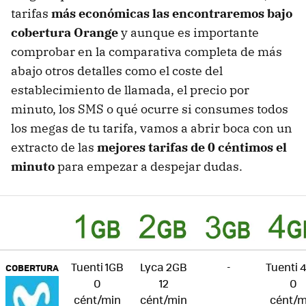
tarifas
más económicas las encontraremos bajo
cobertura Orange
y aunque es importante
comprobar en la comparativa completa de más
abajo otros detalles como el coste del
establecimiento de llamada, el precio por
minuto, los SMS o qué ocurre si consumes todos
los megas de tu tarifa, vamos a abrir boca con un
extracto de las
mejores tarifas de 0 céntimos el
minuto
para empezar a despejar dudas.
Tuenti 1GB
Lyca 2GB
-
Tuenti 
COBERTURA
0
12
0
cént/min
cént/min
cént/m