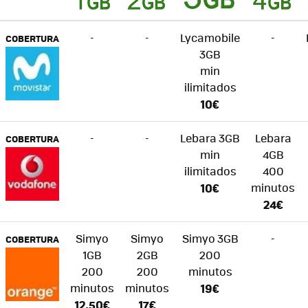
-
-
Lycamobile
-
COBERTURA
3GB
min
ilimitados
10€
-
-
Lebara 3GB
Lebara
COBERTURA
min
4GB
ilimitados
400
10€
minutos
24€
Simyo
Simyo
Simyo 3GB
-
COBERTURA
1GB
2GB
200
200
200
minutos
minutos
minutos
19€
12,50€
17€