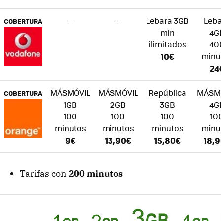
-
-
Lebara 3GB
Leb
COBERTURA
min
4G
ilimitados
40
10€
minu
24
MÁSMÓVIL
MÁSMÓVIL
República
MÁSM
COBERTURA
1GB
2GB
3GB
4G
100
100
100
10
minutos
minutos
minutos
minu
9€
13,90€
15,80€
18,
Tarifas con
200 minutos