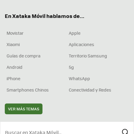
ter
ebo
tub
agr
boa
ok
e
am
rd
En Xataka Móvil hablamos de...
Movistar
Apple
Xiaomi
Aplicaciones
Guías de compra
Territorio Samsung
Android
5g
iPhone
WhatsApp
Smartphones Chinos
Conectividad y Redes
VER MÁS TEMAS