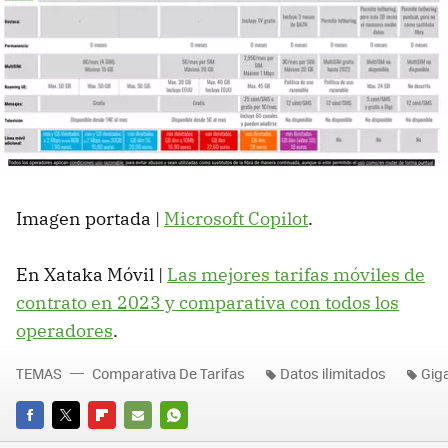
Imagen portada |
Microsoft Copilot
.
En Xataka Móvil |
Las mejores tarifas móviles de
contrato en 2023 y comparativa con todos los
operadores
.
TEMAS
Comparativa De Tarifas
Datos ilimitados
Giga
FACEBOOK
TWITTER
FLIPBOARD
E-
WHATSAPP