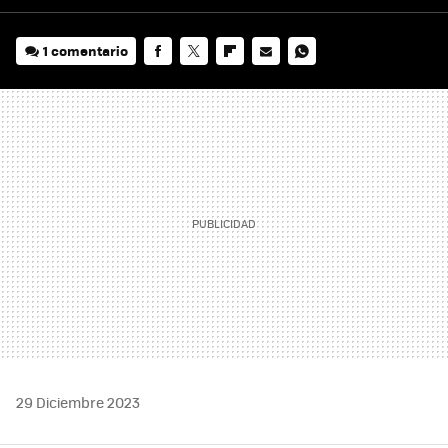
1 comentario
FACEBOOK
TWITTER
FLIPBOARD
E-
WHATSAPP
MAIL
29 Diciembre 2023