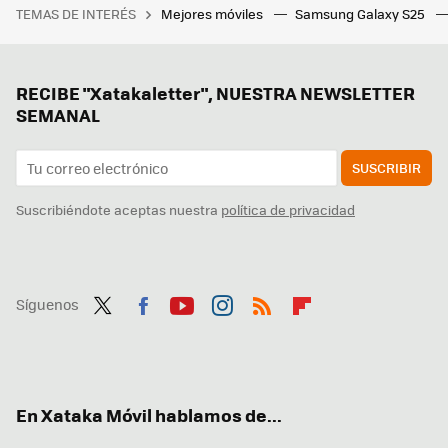
TEMAS DE INTERÉS
Mejores móviles
Samsung Galaxy S25
RECIBE "Xatakaletter", NUESTRA NEWSLETTER
SEMANAL
SUSCRIBIR
Suscribiéndote aceptas nuestra
política de privacidad
Síguenos
Twit
Fac
You
Inst
RSS
Flip
ter
ebo
tub
agr
boa
ok
e
am
rd
En Xataka Móvil hablamos de...