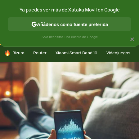
Ya puedes ver más de Xataka Movil en Google
CONECTIVIDAD
MÓVIL Y SOCIEDAD
APLICACIONES
COM
Añádenos como fuente preferida
Solo necesitas una cuenta de Google
×
HOY SE HABLA DE
Bizum
Router
Xiaomi Smart Band 10
Videojuegos