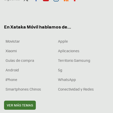
Twit
Fac
You
Inst
RSS
Flip
ter
ebo
tub
agr
boa
ok
e
am
rd
En Xataka Móvil hablamos de...
Movistar
Apple
Xiaomi
Aplicaciones
Guías de compra
Territorio Samsung
Android
5g
iPhone
WhatsApp
Smartphones Chinos
Conectividad y Redes
VER MÁS TEMAS