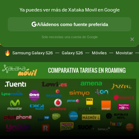
Ya puedes ver más de Xataka Movil en Google
CONECTIVIDAD
MÓVIL Y SOCIEDAD
APLICACIONES
COM
Añádenos como fuente preferida
Solo necesitas una cuenta de Google
×
HOY SE HABLA DE
Samsung Galaxy S26
Galaxy S26
Móviles
Movistar