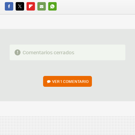
FACEBOOK
TWITTER
FLIPBOARD
E-
WHATSAPP
MAIL
Comentarios cerrados
VER
1 COMENTARIO