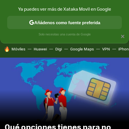
Ya puedes ver más de Xataka Movil en Google
MENÚ
NUEVO
Añádenos como fuente preferida
CONECTIVIDAD
MÓVIL Y SOCIEDAD
APLICACIONES
COM
Solo necesitas una cuenta de Google
×
HOY SE HABLA DE
Móviles
Huawei
Digi
Google Maps
VPN
iPhon
Qué opciones tienes para no