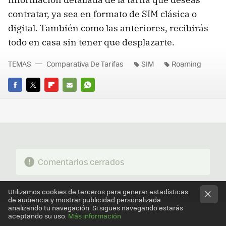
contratar, ya sea en formato de SIM clásica o
digital. También como las anteriores, recibirás
todo en casa sin tener que desplazarte.
TEMAS
Comparativa De Tarifas
SIM
Roaming
FACEBOOK
TWITTER
FLIPBOARD
E-
WHATSAPP
MAIL
Comentarios cerrados
Utilizamos cookies de terceros para generar estadísticas
de audiencia y mostrar publicidad personalizada
analizando tu navegación. Si sigues navegando estarás
aceptando su uso.
Más información